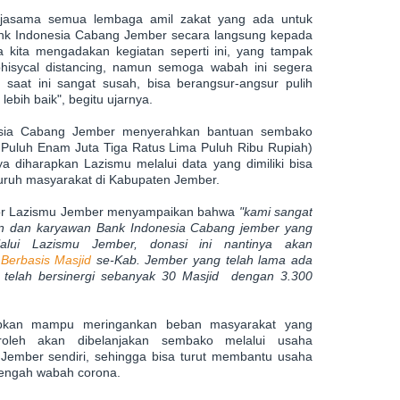
erjasama semua lembaga amil zakat yang ada untuk
nk Indonesia Cabang Jember secara langsung kepada
 kita mengadakan kegiatan seperti ini, yang tampak
hisycal distancing, namun semoga wabah ini segera
saat ini sangat susah, bisa berangsur-angsur pulih
lebih baik", begitu ujarnya.
esia Cabang Jember menyerahkan bantuan sembako
 Puluh Enam Juta Tiga Ratus Lima Puluh Ribu Rupiah)
a diharapkan Lazismu melalui data yang dimiliki bisa
luruh masyarakat di Kabupaten Jember.
ntor Lazismu Jember menyampaikan bahwa
"kami sangat
an dan karyawan Bank Indonesia Cabang jember yang
alui Lazismu Jember, donasi ini nantinya akan
erbasis Masjid
se-Kab. Jember yang telah lama ada
an telah bersinergi sebanyak 30 Masjid dengan 3.300
arapkan mampu meringankan beban masyarakat yang
oleh akan dibelanjakan sembako melalui usaha
Jember sendiri, sehingga bisa turut membantu usaha
itengah wabah corona.