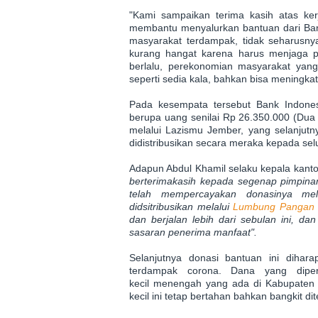
"Kami sampaikan terima kasih atas k
membantu menyalurkan bantuan dari Ba
masyarakat terdampak, tidak seharusnya
kurang hangat karena harus menjaga p
berlalu, perekonomian masyarakat yang 
seperti sedia kala, bahkan bisa meningkat 
Pada kesempata tersebut Bank Indon
berupa uang senilai Rp 26.350.000 (Dua
melalui Lazismu Jember, yang selanjutny
didistribusikan secara meraka kepada se
Adapun Abdul Khamil selaku kepala ka
berterimakasih kepada segenap pimpin
telah mempercayakan donasinya mel
didsitribusikan melalui
Lumbung Pangan B
dan berjalan lebih dari sebulan ini, d
sasaran penerima manfaat".
Selanjutnya donasi bantuan ini dih
terdampak corona. Dana yang diper
kecil menengah yang ada di Kabupaten 
kecil ini tetap bertahan bahkan bangkit d