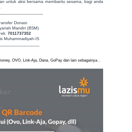
jutan untuk aksi bersama membantu sesama, bagi anda
.
___________________
ransfer Donasi:
yariah Mandiri (BSM)
rek:
7011737352
zis Muhammadiyah-IS
_________________
-money, OVO, Link-Aja, Dana, GoPay dan lain sebagainya...