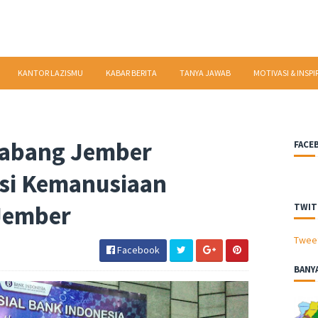
KANTOR LAZISMU
KABAR BERITA
TANYA JAWAB
MOTIVASI & INSPI
Cabang Jember
FACE
si Kemanusiaan
 Jember
TWIT
Twee
Facebook
BANY