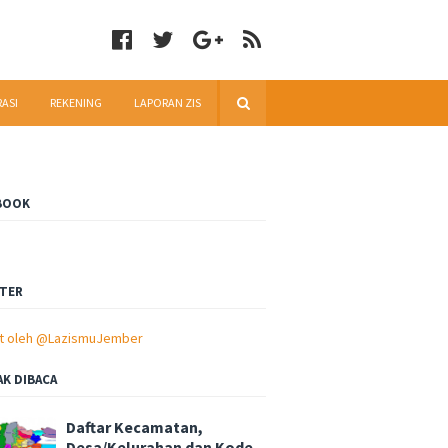
RASI
REKENING
LAPORAN ZIS
BOOK
TER
t oleh @LazismuJember
AK DIBACA
Daftar Kecamatan,
Desa/Kelurahan dan Kode