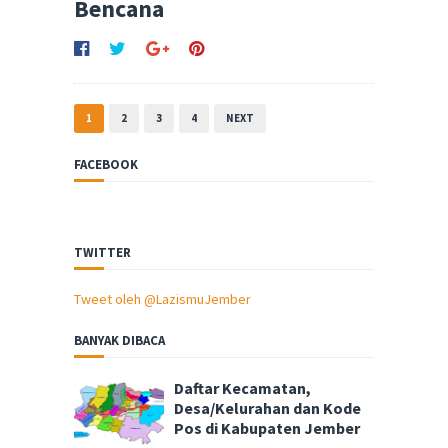
Bencana
1
2
3
4
NEXT
FACEBOOK
TWITTER
Tweet oleh @LazismuJember
BANYAK DIBACA
Daftar Kecamatan,
Desa/Kelurahan dan Kode
Pos di Kabupaten Jember