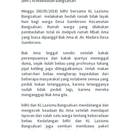
(BMT) Al-Mawaddah Bangsalsari.
Minggu (06/05/2018) biRU bersama KL Lazismu
Bangsalsari melakukan bedah rumah tidak layak
huni bagi warga Desa Gambirono Kecamatan
Bangsalsari. Rumah warga yang dilakukan
pembedahan total ini meliputi rumah Mbah Ama
yang biasa dipanggil Buk Ama di Jln. Madura Desa
Gambirono.
Buk Ama tinggal sendiri setelah kakak
perempuannya dan kakak iparnya meninggal
dunia, sejak itulah beliau yang profesinya tukang
pijat keliling juga ditinggalkannya. Untuk makan
sehari-hari beliau mengharap kepedulian dari
beberapa masyarakat yang notabene semua yang
peduli bukan tetangganya, karena tetangganya
sudah tidak peduli lagi, karena mereka
menganggap Buk Ama gila.
biRU dan KL Lazismu Bangsalsari mendatangai dan
mengecek keadaan Bu Ama setelah mendapat
laporan dari salah satu warga tentang keberadaan
beliau. Kedatangan biRU dan KL Lazismu
Bangsalsari juga sembari membawa paket