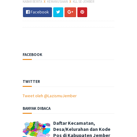
KABAR BERITA
X
KEMANUSIAAN
X
KLL SE-JEMBER
Facebook
FACEBOOK
TWITTER
Tweet oleh @LazismuJember
BANYAK DIBACA
Daftar Kecamatan,
Desa/Kelurahan dan Kode
Pos di Kabupaten Jember