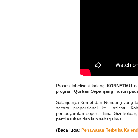
Proses labelisasi kaleng
KORNETMU
d
program
Qurban Sepanjang Tahun
pada
Selanjutnya Kornet dan Rendang yang tel
secara proporsional ke Lazismu Ka
pentasyarufan seperti: Bina Gizi kelua
panti asuhan dan lain sebagainya.
(
Baca juga:
Penawaran Terbuka Kalende