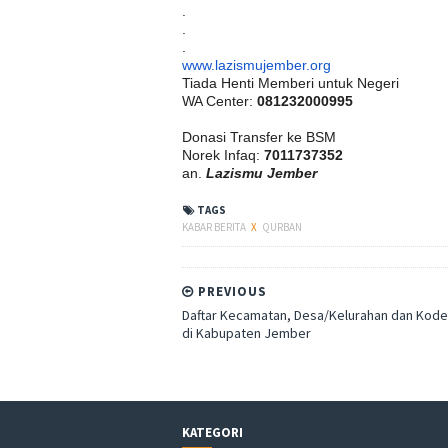
.
.
.
www.lazismujember.org
Tiada Henti Memberi untuk Negeri
WA Center:
081232000995
Donasi Transfer ke BSM
Norek Infaq:
7011737352
an.
Lazismu Jember
TAGS
KABAR BERITA
X
QURBAN
PREVIOUS
Daftar Kecamatan, Desa/Kelurahan dan Kod
di Kabupaten Jember
KATEGORI