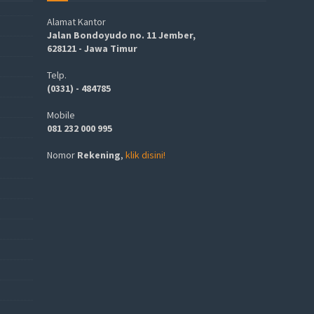
Alamat Kantor
Jalan Bondoyudo no. 11 Jember,
628121 - Jawa Timur
Telp.
(0331) - 484785
Mobile
081 232 000 995
Nomor
Rekening
,
klik disini!