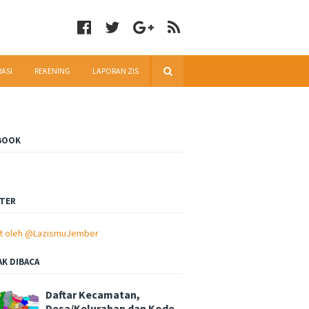
RASI
REKENING
LAPORAN ZIS
BOOK
TER
t oleh @LazismuJember
AK DIBACA
Daftar Kecamatan,
Desa/Kelurahan dan Kode