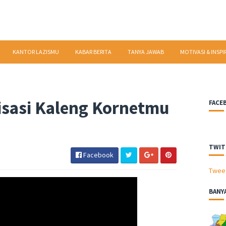
KANTOR LAZISMU
KABAR BERITA
TANYA JAWAB
MOTIVASI & INSPI
lisasi Kaleng Kornetmu
FACE
TWIT
Facebook
Twee
BANY