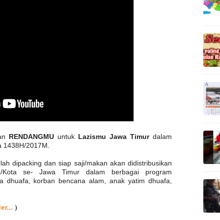
an
RENDANGMU
untuk
Lazismu Jawa Timur
dalam
 1438H/2017M.
ah dipacking dan siap saji/makan akan didistribusikan
b/Kota se- Jawa Timur dalam berbagai program
rga dhuafa, korban bencana alam, anak yatim dhuafa,
r...
)