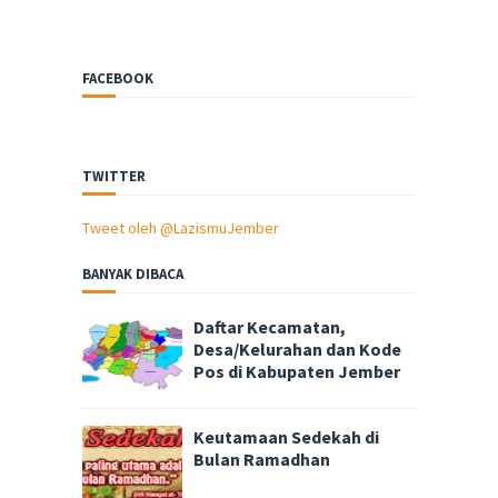
FACEBOOK
TWITTER
Tweet oleh @LazismuJember
BANYAK DIBACA
Daftar Kecamatan,
Desa/Kelurahan dan Kode
Pos di Kabupaten Jember
Keutamaan Sedekah di
Bulan Ramadhan