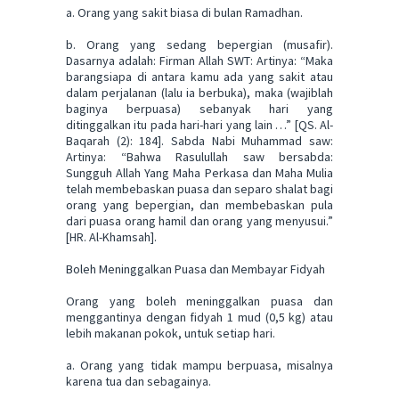
a. Orang yang sakit biasa di bulan Ramadhan.
b. Orang yang sedang bepergian (musafir).
Dasarnya adalah: Firman Allah SWT: Artinya: “Maka
barangsiapa di antara kamu ada yang sakit atau
dalam perjalanan (lalu ia berbuka), maka (wajiblah
baginya berpuasa) sebanyak hari yang
ditinggalkan itu pada hari-hari yang lain …” [QS. Al-
Baqarah (2): 184]. Sabda Nabi Muhammad saw:
Artinya: “Bahwa Rasulullah saw bersabda:
Sungguh Allah Yang Maha Perkasa dan Maha Mulia
telah membebaskan puasa dan separo shalat bagi
orang yang bepergian, dan membebaskan pula
dari puasa orang hamil dan orang yang menyusui.”
[HR. Al-Khamsah].
Boleh Meninggalkan Puasa dan Membayar Fidyah
Orang yang boleh meninggalkan puasa dan
menggantinya dengan fidyah 1 mud (0,5 kg) atau
lebih makanan pokok, untuk setiap hari.
a. Orang yang tidak mampu berpuasa, misalnya
karena tua dan sebagainya.