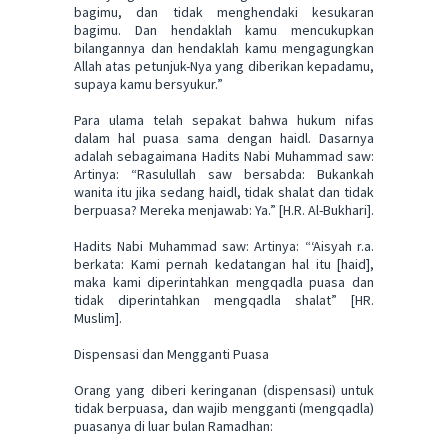
bagimu, dan tidak menghendaki kesukaran
bagimu. Dan hendaklah kamu mencukupkan
bilangannya dan hendaklah kamu mengagungkan
Allah atas petunjuk-Nya yang diberikan kepadamu,
supaya kamu bersyukur.”
Para ulama telah sepakat bahwa hukum nifas
dalam hal puasa sama dengan haidl. Dasarnya
adalah sebagaimana Hadits Nabi Muhammad saw:
Artinya: “Rasulullah saw bersabda: Bukankah
wanita itu jika sedang haidl, tidak shalat dan tidak
berpuasa? Mereka menjawab: Ya.” [H.R. Al-Bukhari].
Hadits Nabi Muhammad saw: Artinya: “‘Aisyah r.a.
berkata: Kami pernah kedatangan hal itu [haid],
maka kami diperintahkan mengqadla puasa dan
tidak diperintahkan mengqadla shalat” [HR.
Muslim].
Dispensasi dan Mengganti Puasa
Orang yang diberi keringanan (dispensasi) untuk
tidak berpuasa, dan wajib mengganti (mengqadla)
puasanya di luar bulan Ramadhan: