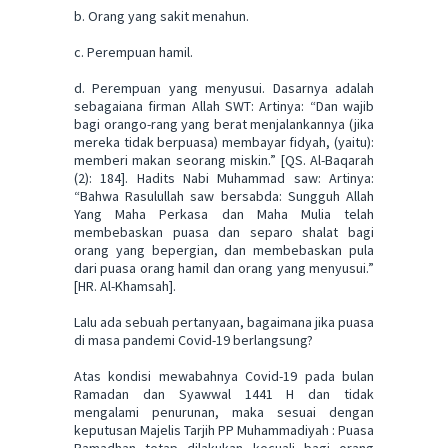
b. Orang yang sakit menahun.
c. Perempuan hamil.
d. Perempuan yang menyusui. Dasarnya adalah
sebagaiana firman Allah SWT: Artinya: “Dan wajib
bagi orango-rang yang berat menjalankannya (jika
mereka tidak berpuasa) membayar fidyah, (yaitu):
memberi makan seorang miskin.” [QS. Al-Baqarah
(2): 184]. Hadits Nabi Muhammad saw: Artinya:
“Bahwa Rasulullah saw bersabda: Sungguh Allah
Yang Maha Perkasa dan Maha Mulia telah
membebaskan puasa dan separo shalat bagi
orang yang bepergian, dan membebaskan pula
dari puasa orang hamil dan orang yang menyusui.”
[HR. Al-Khamsah].
Lalu ada sebuah pertanyaan, bagaimana jika puasa
di masa pandemi Covid-19 berlangsung?
Atas kondisi mewabahnya Covid-19 pada bulan
Ramadan dan Syawwal 1441 H dan tidak
mengalami penurunan, maka sesuai dengan
keputusan Majelis Tarjih PP Muhammadiyah : Puasa