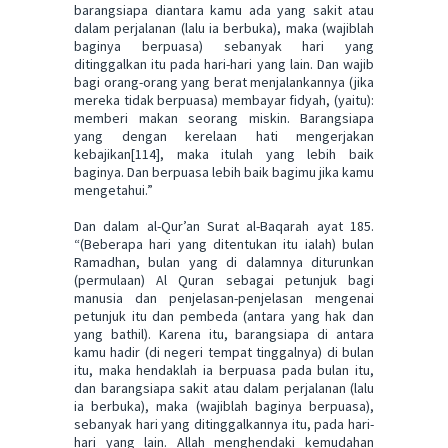
barangsiapa diantara kamu ada yang sakit atau
dalam perjalanan (lalu ia berbuka), maka (wajiblah
baginya berpuasa) sebanyak hari yang
ditinggalkan itu pada hari-hari yang lain. Dan wajib
bagi orang-orang yang berat menjalankannya (jika
mereka tidak berpuasa) membayar fidyah, (yaitu):
memberi makan seorang miskin. Barangsiapa
yang dengan kerelaan hati mengerjakan
kebajikan[114], maka itulah yang lebih baik
baginya. Dan berpuasa lebih baik bagimu jika kamu
mengetahui.”
Dan dalam al-Qur’an Surat al-Baqarah ayat 185.
“(Beberapa hari yang ditentukan itu ialah) bulan
Ramadhan, bulan yang di dalamnya diturunkan
(permulaan) Al Quran sebagai petunjuk bagi
manusia dan penjelasan-penjelasan mengenai
petunjuk itu dan pembeda (antara yang hak dan
yang bathil). Karena itu, barangsiapa di antara
kamu hadir (di negeri tempat tinggalnya) di bulan
itu, maka hendaklah ia berpuasa pada bulan itu,
dan barangsiapa sakit atau dalam perjalanan (lalu
ia berbuka), maka (wajiblah baginya berpuasa),
sebanyak hari yang ditinggalkannya itu, pada hari-
hari yang lain. Allah menghendaki kemudahan