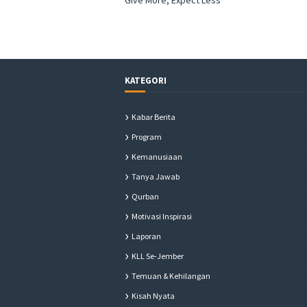
Give More, Expect Less
KATEGORI
Kabar Berita
Program
Kemanusiaan
Tanya Jawab
Qurban
Motivasi Inspirasi
Laporan
KLL Se-Jember
Temuan & Kehilangan
Kisah Nyata