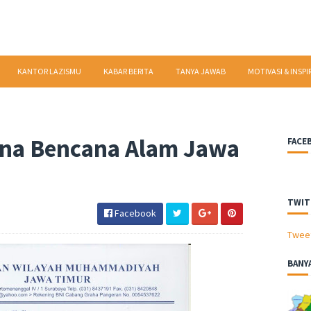
KANTOR LAZISMU
KABAR BERITA
TANYA JAWAB
MOTIVASI & INSPI
na Bencana Alam Jawa
FACE
TWIT
Facebook
Twee
BANY