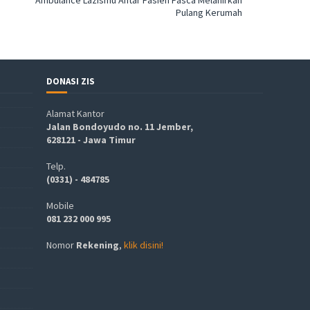
Ambulance Lazismu Antar Pasien Pasca Melahirkan
Pulang Kerumah
DONASI ZIS
Alamat Kantor
Jalan Bondoyudo no. 11 Jember,
628121 - Jawa Timur
Telp.
(0331) - 484785
Mobile
081 232 000 995
Nomor
Rekening
,
klik disini!