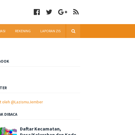
RASI
REKENING
LAPORAN ZIS
BOOK
TER
t oleh @LazismuJember
AK DIBACA
Daftar Kecamatan,
Desa/Kelurahan dan Kode