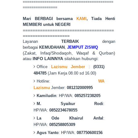
==========================================
================
Mari BERBAGI bersama
KAMI
, Tiada Hen
ti
MEMBERI untuk NEGERI
=====================================
===================
Layanan
TERBAIK
dengan
berbagai
KEMUDAHAN
,
JEMPUT ZISWQ
(Zakat, Infaq/Shodaqoh, Waqaf & Qurban)
atau
INFO LAINNYA
silahkan hubungi:
Office
Lazismu Jember
:
(0331)
484785
(Jam Kerja 08.00 sd 16.00)
Hotline:
WA
Lazismu
Jember:
081232000995
Kamiludin
: HP/WA:
085257238205
M. Syaikur Rodi
:
HP/WA:
0852234678055
La Ode Khairul Anfal
:
HP/WA:
085258805309
Agus Yanto
: HP/WA:
087750600156