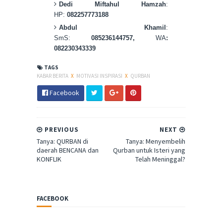
Dedi Miftahul Hamzah
:
HP:
082257773188
Abdul Khamil
:
SmS:
085236144757,
WA
:
082230343339
TAGS
KABAR BERITA
X
MOTIVASI INSPIRASI
X
QURBAN
Facebook
PREVIOUS
NEXT
Tanya: QURBAN di
Tanya: Menyembelih
daerah BENCANA dan
Qurban untuk Isteri yang
KONFLIK
Telah Meninggal?
FACEBOOK