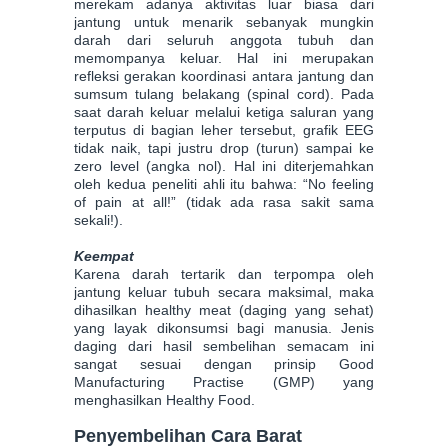
merekam adanya aktivitas luar biasa dari
jantung untuk menarik sebanyak mungkin
darah dari seluruh anggota tubuh dan
memompanya keluar. Hal ini merupakan
refleksi gerakan koordinasi antara jantung dan
sumsum tulang belakang (spinal cord). Pada
saat darah keluar melalui ketiga saluran yang
terputus di bagian leher tersebut, grafik EEG
tidak naik, tapi justru drop (turun) sampai ke
zero level (angka nol). Hal ini diterjemahkan
oleh kedua peneliti ahli itu bahwa: “No feeling
of pain at all!” (tidak ada rasa sakit sama
sekali!).
Keempat
Karena darah tertarik dan terpompa oleh
jantung keluar tubuh secara maksimal, maka
dihasilkan healthy meat (daging yang sehat)
yang layak dikonsumsi bagi manusia. Jenis
daging dari hasil sembelihan semacam ini
sangat sesuai dengan prinsip Good
Manufacturing Practise (GMP) yang
menghasilkan Healthy Food.
Penyembelihan Cara Barat