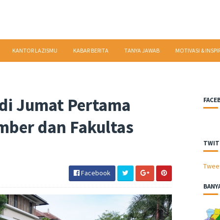
KANTOR LAZISMU
KABAR BERITA
TANYA JAWAB
MOTIVASI & INSPI
 di Jumat Pertama
FACE
mber dan Fakultas
TWIT
Twee
Facebook
BANY