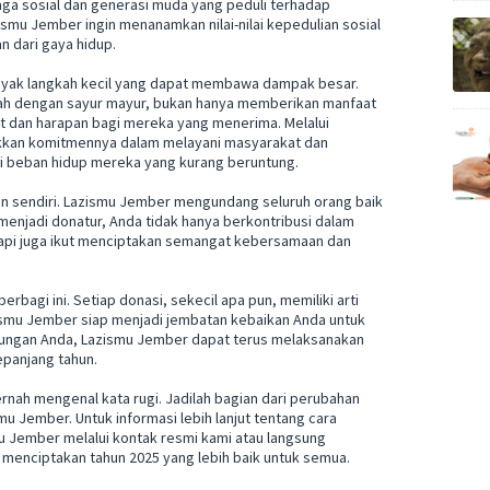
aga sosial dan generasi muda yang peduli terhadap
mu Jember ingin menanamkan nilai-nilai kepedulian sosial
n dari gaya hidup.
 banyak langkah kecil yang dapat membawa dampak besar.
bah dengan sayur mayur, bukan hanya memberikan manfaat
at dan harapan bagi mereka yang menerima. Melalui
ukkan komitmennya dalam melayani masyarakat dan
i beban hidup mereka yang kurang beruntung.
kan sendiri. Lazismu Jember mengundang seluruh orang baik
menjadi donatur, Anda tidak hanya berkontribusi dalam
api juga ikut menciptakan semangat kebersamaan dan
rbagi ini. Setiap donasi, sekecil apa pun, memiliki arti
smu Jember siap menjadi jembatan kebaikan Anda untuk
kungan Anda, Lazismu Jember dapat terus melaksanakan
panjang tahun.
ernah mengenal kata rugi. Jadilah bagian dari perubahan
Jember. Untuk informasi lebih lanjut tentang cara
 Jember melalui kontak resmi kami atau langsung
 menciptakan tahun 2025 yang lebih baik untuk semua.