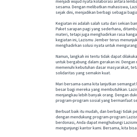
menjadi wujud nyata kolaborasi antara lemb
sesama. Dengan melibatkan mahasiswa, Lazis
sejak dini, menjadikan berbagi sebagai bagia
Kegiatan ini adalah salah satu dari sekian
Paket sarapan pagi yang sederhana, ditam
materi, tetapi juga menghadirkan rasa hang
kegiatan ini, Lazismu Jember terus menunj
menghadirkan solusi nyata untuk mengurang
Namun, langkah ini tentu tidak dapat dilaku
untuk bergabung dalam gerakan ini. Dengan 
memenuhi kebutuhan dasar masyarakat, tet
solidaritas yang semakin kuat.
Mari bersama-sama kita lanjutkan semangat be
besar bagi mereka yang membutuhkan. Lazi
menjangkau lebih banyak orang. Dengan du
program-program sosial yang bermanfaat se
Berbuat baik itu mudah, dan berbagi tidak p
dengan mendukung program-program Lazismu 
berdonasi, Anda dapat menghubungi Lazismu
mengunjungi kantor kami. Bersama, kita bisa