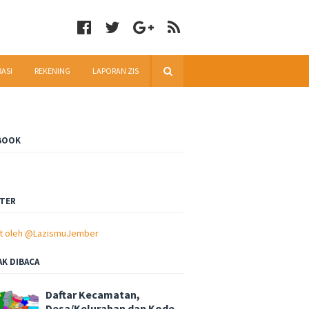
RASI
REKENING
LAPORAN ZIS
BOOK
TER
t oleh @LazismuJember
AK DIBACA
Daftar Kecamatan,
Desa/Kelurahan dan Kode