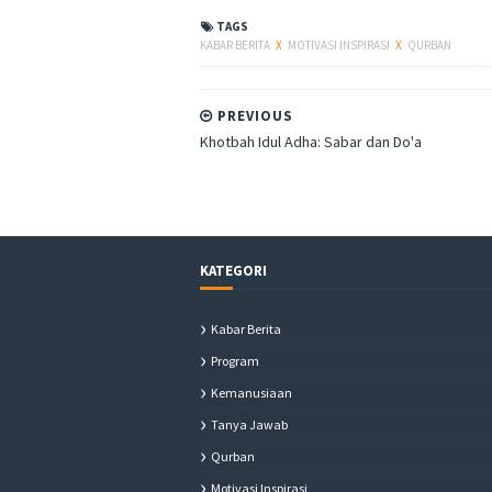
TAGS
KABAR BERITA
X
MOTIVASI INSPIRASI
X
QURBAN
PREVIOUS
Khotbah Idul Adha: Sabar dan Do'a
KATEGORI
Kabar Berita
Program
Kemanusiaan
Tanya Jawab
Qurban
Motivasi Inspirasi