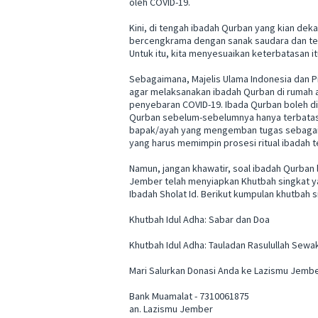
oleh COVID-19.
Kini, di tengah ibadah Qurban yang kian dek
bercengkrama dengan sanak saudara dan tema
Untuk itu, kita menyesuaikan keterbatasan i
Sebagaimana, Majelis Ulama Indonesia dan
agar melaksanakan ibadah Qurban di rumah
penyebaran COVID-19. Ibada Qurban boleh d
Qurban sebelum-sebelumnya hanya terbatas p
bapak/ayah yang mengemban tugas sebagai p
yang harus memimpin prosesi ritual ibadah t
Namun, jangan khawatir, soal ibadah Qurban 
Jember telah menyiapkan Khutbah singkat y
Ibadah Sholat Id. Berikut kumpulan khutbah s
Khutbah Idul Adha: Sabar dan Doa
Khutbah Idul Adha: Tauladan Rasulullah Sewak
Mari Salurkan Donasi Anda ke Lazismu Jembe
Bank Muamalat - 7310061875
an. Lazismu Jember