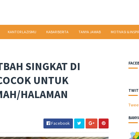
KANTOR LAZISMU
KABAR BERITA
TANYA JAWAB
MOTIVASI & INSPI
BAH SINGKAT DI
FACE
 COCOK UNTUK
MAH/HALAMAN
TWIT
Twee
BANY
Facebook