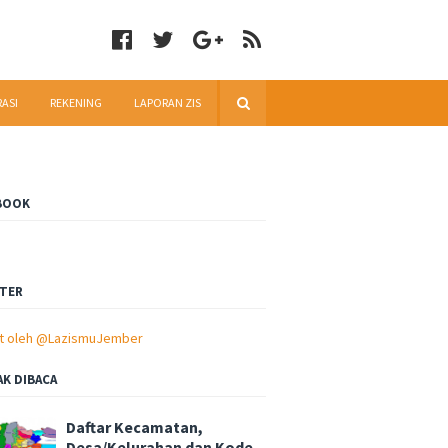
RASI
REKENING
LAPORAN ZIS
BOOK
TER
t oleh @LazismuJember
AK DIBACA
Daftar Kecamatan,
Desa/Kelurahan dan Kode