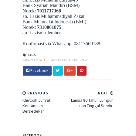
Bank Syariah Mandiri (BSM)
Norek:
7011737368
an. Lazis Muhammadiyah Zakat
Bank Muamalat Indonesia (BMI)
Norek:
7310061875
an. Lazismu Jember
Konfirmasi via Whatsapp: 08113669188
TAGS
KABAR BERITA
X
KEMANUSIAAN
X
PROGRAM
Facebook
PREVIOUS
NEXT
Khutbah Jum'at:
Lansia 80 Tahun Lumpuh
Keutamaan
dan Tinggal Sendiri
Bersedekah
FACEBOOK