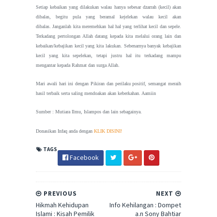
Setiap kebaikan yang dilakukan walau hanya sebesar dzarrah (kecil) akan
dibalas, begitu pula yang beramal kejelekan walau kecil akan
dibalas.
Janganlah kita meremehkan hal hal yang terlihat kecil dan sepele.
Terkadang pertolongan Allah datang kepada kita melalui orang lain dan
kebaikan/kebajikan kecil yang kita lakukan. Sebenarnya banyak kebajikan
kecil yang kita sepelekan, tetapi justru hal itu terkadang mampu
mengantar kepada Rahmat dan surga Allah.
Mari awali hari ini dengan Pikiran dan perilaku positif, semangat meraih
hasil terbaik serta saling mendoakan akan keberkahan. Aamiin
Sumber
: Mutiara Ilmu
, Islampos dan lain sebagainya.
Donasikan Infaq anda dengan
KLIK DISINI!
TAGS
Facebook
PREVIOUS
NEXT
Hikmah Kehidupan
Info Kehilangan : Dompet
Islami : Kisah Pemilik
a.n Sony Bahtiar