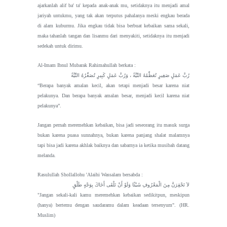
ajarkanlah alif ba' ta' kepada anak-anak mu, setidaknya itu menjadi amal
jariyah untukmu, yang tak akan terputus pahalanya meski engkau berada
di alam kuburmu. Jika engkau tidak bisa berbuat kebaikan sama sekali,
maka tahanlah tangan dan lisanmu dari menyakiti, setidaknya itu menjadi
sedekah untuk dirimu.
Al-Imam Ibnul Mubarak Rahimahullah berkata :
رُبَّ عَمَلٍ صَغِيرٍ تُعَظِّمُهُ النِّيَّةُ ، وَرُبَّ عَمَلٍ كَبِيرٍ تُصَغِّرُهُ النِّيَّةُ
“Berapa banyak amalan kecil, akan tetapi menjadi besar karena niat
pelakunya. Dan berapa banyak amalan besar, menjadi kecil karena niat
pelakunya”.
Jangan pernah meremehkan kebaikan, bisa jadi seseorang itu masuk surga
bukan karena puasa sunnahnya, bukan karena panjang shalat malamnya
tapi bisa jadi karena akhlak baiknya dan sabarnya ia ketika musibah datang
melanda.
Rasulullah Shollallohu 'Alaihi Wassalam bersabda :
لاَ تَحْقِرَنَّ مِنَ الْمَعْرُوفِ شَيْئًا وَلَوْ أَنْ تَلْقَى أَخَاكَ بِوَجْهٍ طَلْقٍ
"Jangan sekali-kali kamu meremehkan kebaikan sedikitpun, meskipun
(hanya) bertemu dengan saudaramu dalam keadaan tersenyum". (HR.
Muslim)