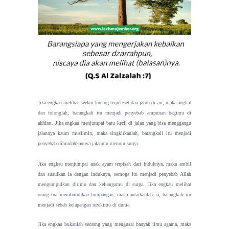
Jika engkau melihat seekor kucing terpeleset dan jatuh di air, maka angkat
dan tolonglah, barangkali itu menjadi penyebab ampunan bagimu di
akhirat. Jika engkau menjumpai batu kecil di jalan yang bisa menggangu
jalannya kaum muslimin, maka singkirkanlah, barangkali itu menjadi
penyebab dimudahkannya jalanmu menuju surga.
Jika engkau menjumpai anak ayam terpisah dari induknya, maka ambil
dan susulkan ia dengan induknya, semoga itu menjadi penyebab Allah
mengumpulkan dirimu dan keluargamu di surga. Jika engkau melihat
orang tua membutuhkan tumpangan, maka antarkanlah ia, barangkali itu
menjadi sebab kelapangan rezekimu di dunia.
Jika engkau bukanlah seorang yang mengusai banyak ilmu agama, maka