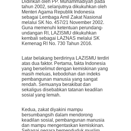
Didirikan oleh PP. Muhammadiyah pada
tahun 2002, selanjutnya dikukuhkan oleh
Menteri Agama Republik Indonesia
sebagai Lembaga Amil Zakat Nasional
melalui SK No. 457/21 November 2002.
Guna memenuhi ketentuan perundang-
undangan RI, LAZISMU dikukuhkan
kembali sebagai LAZNAS melalui SK
Kemenag RI No. 730 Tahun 2016.
Latar belakang berdirinya LAZISMU terdiri
atas dua faktor. Pertama, fakta Indonesia
yang berselimut dengan kemiskinan yang
masih meluas, kebodohan dan indeks
pembangunan manusia yang sangat
rendah. Semuanya berakibat dan
sekaligus disebabkan tatanan keadilan
sosial yang lemah.
Kedua, zakat diyakini mampu
bersumbangsih dalam mendorong
keadilan sosial, pembangunan manusia
dan mampu mengentaskan kemiskinan.
Sebagai negara berpenduduk muslim