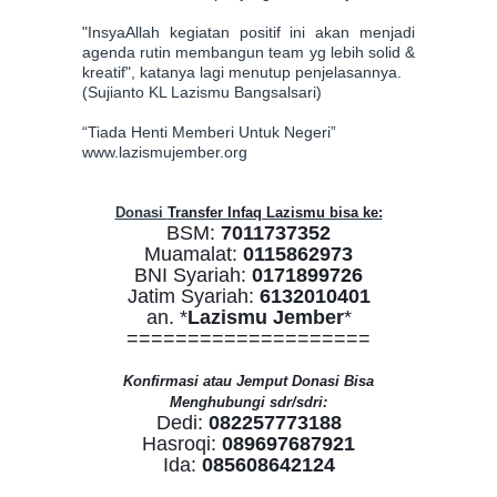
"InsyaAllah kegiatan positif ini akan menjadi
agenda rutin membangun team yg lebih solid &
kreatif", katanya lagi menutup penjelasannya.
(Sujianto KL Lazismu Bangsalsari)
“Tiada Henti Memberi Untuk Negeri”
www.lazismujember.org
Donasi
Transfer Infaq Lazismu bisa ke:
BSM:
7011737352
Muamalat:
0115862973
BNI Syariah:
0171899726
Jatim Syariah:
6132010401
an. *
Lazismu Jember
*
====================
Konfirmasi atau Jemput Donasi Bisa
Menghubungi sdr/sdri:
Dedi:
082257773188
Hasroqi:
089697687921
Ida:
085608642124