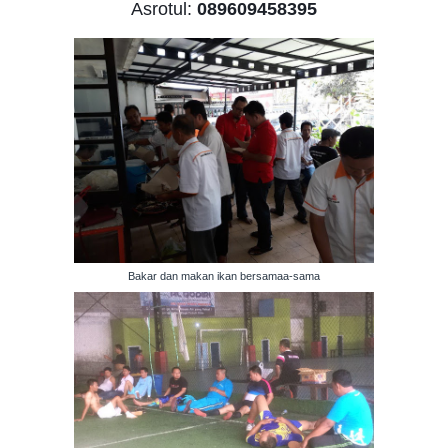
Asrotul:
089609458395
Bakar dan makan ikan bersamaa-sama