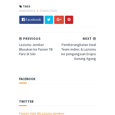
TAGS
KABAR BERITA
X
KEMANUSIAAN
Facebook
PREVIOUS
NEXT
Lazismu Jember
Pemberangkatan Awal
Blusukan ke Pasien TB
Team mdmc & Lazismu
Paru di Silo
ke pengungsian Erupsi
Gunung Agung
FACEBOOK
TWITTER
Tweet oleh @LazismuJember