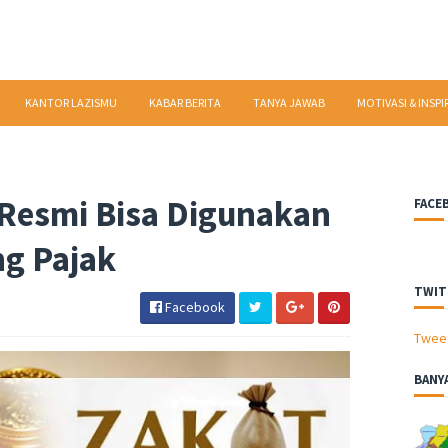
KANTOR LAZISMU
KABAR BERITA
TANYA JAWAB
MOTIVASI & INSPI
 Resmi Bisa Digunakan
FACE
g Pajak
TWIT
Facebook
Twee
BANY