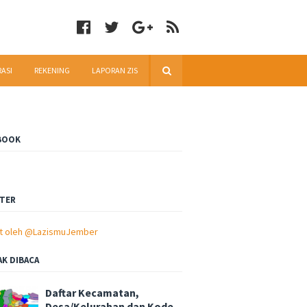
RASI
REKENING
LAPORAN ZIS
BOOK
TER
t oleh @LazismuJember
AK DIBACA
Daftar Kecamatan,
Desa/Kelurahan dan Kode