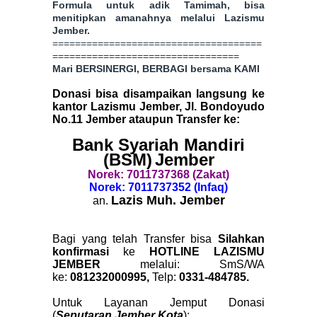
Formula untuk adik Tamimah, bisa
menitipkan amanahnya melalui Lazismu
Jember.
=====================================
=================================
Mari BERSINERGI, BERBAGI bersama KAMI
Donasi bisa disampaikan langsung ke
kantor Lazismu Jember, Jl. Bondoyudo
No.11 Jember ataupun Transfer ke:
Bank Syariah Mandiri
(BSM)
Jember
Norek: 7011737368 (Zakat)
Norek: 7011737352 (Infaq)
Lazis Muh. Jember
an.
Bagi yang telah Transfer bisa
Silahkan
konfirmasi
ke
HOTLINE LAZISMU
JEMBER
melalui:
SmS/WA
ke:
081232000995,
Telp:
0331-484785.
Untuk Layanan Jemput Donasi
(
Seputaran Jember Kota
):