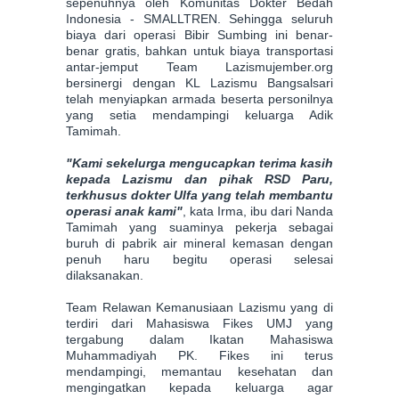
sepenuhnya oleh Komunitas Dokter Bedah
Indonesia - SMALLTREN. Sehingga seluruh
biaya dari operasi Bibir Sumbing ini benar-
benar gratis, bahkan untuk biaya transportasi
antar-jemput Team Lazismujember.org
bersinergi dengan KL Lazismu Bangsalsari
telah menyiapkan armada beserta personilnya
yang setia mendampingi keluarga Adik
Tamimah.
"Kami sekelurga mengucapkan terima kasih
kepada Lazismu dan pihak RSD Paru,
terkhusus dokter Ulfa yang telah membantu
operasi anak kami"
, kata Irma, ibu dari Nanda
Tamimah yang suaminya pekerja sebagai
buruh di pabrik air mineral kemasan dengan
penuh haru begitu operasi selesai
dilaksanakan.
Team Relawan Kemanusiaan Lazismu yang di
terdiri dari Mahasiswa Fikes UMJ yang
tergabung dalam Ikatan Mahasiswa
Muhammadiyah PK. Fikes ini terus
mendampingi, memantau kesehatan dan
mengingatkan kepada keluarga agar