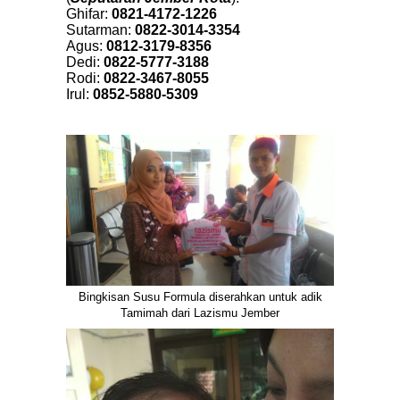
Ghifar:
0821-4172-1226
Sutarman:
0822-3014-3354
Agus:
0812-3179-8356
Dedi:
0822-5777-3188
Rodi:
0822-3467-8055
Irul:
0852-5880-5309
Bingkisan Susu Formula diserahkan untuk adik
Tamimah dari Lazismu Jember