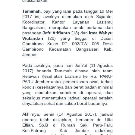
dilaksanakan.
Tamimah
, bayi yang lahir pada tanggal 19 Mei
2017 ini, awalnya ditemukan oleh Sujianto,
Koordinator Kantor Layanan Lazismu
Bangsalsari, merupakan anak pertama dari
pasangan
Jefri Arifianto
(18) dan
Irma Wahyu
Wulandari
(20) yang tinggal di Dusun
Gambirono Kulon RT. 002/RW. 005 Desa
Gambirono Kecamatan Bangsalsari Kab.
Jember.
Pada awalnya, pada hari Jum'at (11 Agustus
2017) Ananda Tamimah dibawa oleh team
Relawan Kesehatan Lazismu ke RS. PARU-
PARU Jember untuk pemeriksaan awal, terkait
kondisi kesehatannya dan berat badan minimal
yang dibutuhkan sebelum di operasi, dan
sekaligus menentukan jadwal operasi setelah
dinyatakan sehat dan cukup berat badannya.
Akhirnya, Senin (14 Agustus 2017), jadwal
operasi telah disiapkan, bersama dr. Ulfa
Elfiah, Sp.B di Rumah Saki Paru-Paru
Kec.Patrang - Kab. Jember didukung