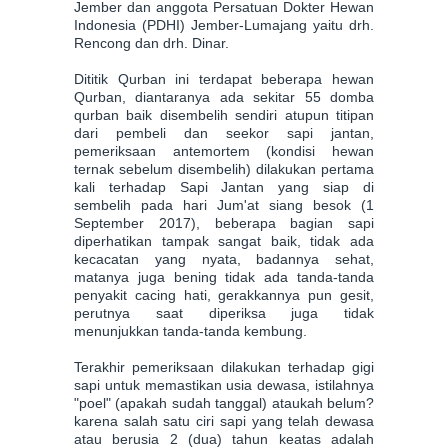
Jember dan anggota Persatuan Dokter Hewan
Indonesia (PDHI) Jember-Lumajang yaitu drh.
Rencong dan drh. Dinar.
Dititik Qurban ini terdapat beberapa hewan
Qurban, diantaranya ada sekitar 55 domba
qurban baik disembelih sendiri atupun titipan
dari pembeli dan seekor sapi jantan,
pemeriksaan antemortem (kondisi hewan
ternak sebelum disembelih) dilakukan pertama
kali terhadap Sapi Jantan yang siap di
sembelih pada hari Jum'at siang besok (1
September 2017), beberapa bagian sapi
diperhatikan tampak sangat baik, tidak ada
kecacatan yang nyata, badannya sehat,
matanya juga bening tidak ada tanda-tanda
penyakit cacing hati, gerakkannya pun gesit,
perutnya saat diperiksa juga tidak
menunjukkan tanda-tanda kembung.
Terakhir pemeriksaan dilakukan terhadap gigi
sapi untuk memastikan usia dewasa, istilahnya
"poel" (apakah sudah tanggal) ataukah belum?
karena salah satu ciri sapi yang telah dewasa
atau berusia 2 (dua) tahun keatas adalah