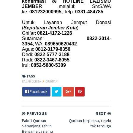
konfirmasi
ke
HOTLINE LAZISMU
JEMBER
melalui:
SmS/WA
ke:
081232000995,
Telp:
0331-484785.
Untuk Layanan Jemput Donasi
(
Seputaran Jember Kota
):
Ghifar:
0821-4172-1226
Sutarman:
0822-3014-
3354,
WA:
089650620432
Agus:
0812-3179-8356
Dedi:
0822-5777-3188
Rodi:
0822-3467-8055
Irul:
0852-5880-5309
TAGS
KABAR BERITA
X
QURBAN
Facebook
PREVIOUS
NEXT
Paket Qurban
Qurban terpaksa, rejeki
Sepanjang Tahun
tak terduga
Bersama Lazismu