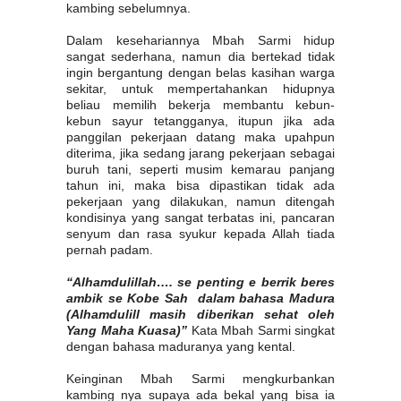
kambing sebelumnya.
Dalam kesehariannya Mbah Sarmi hidup
sangat sederhana, namun dia bertekad tidak
ingin bergantung dengan belas kasihan warga
sekitar, untuk mempertahankan hidupnya
beliau memilih bekerja membantu kebun-
kebun sayur tetangganya, itupun jika ada
panggilan pekerjaan datang maka upahpun
diterima, jika sedang jarang pekerjaan sebagai
buruh tani, seperti musim kemarau panjang
tahun ini, maka bisa dipastikan tidak ada
pekerjaan yang dilakukan, namun ditengah
kondisinya yang sangat terbatas ini, pancaran
senyum dan rasa syukur kepada Allah tiada
pernah padam.
“Alhamdulillah…. se penting e berrik beres
ambik se Kobe Sah dalam bahasa Madura
(Alhamdulill masih diberikan sehat oleh
Yang Maha Kuasa)”
Kata Mbah Sarmi singkat
dengan bahasa maduranya yang kental.
Keinginan Mbah Sarmi mengkurbankan
kambing nya supaya ada bekal yang bisa ia