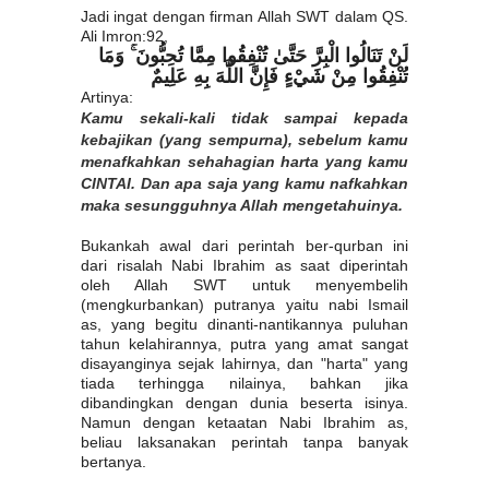
Jadi ingat dengan firman Allah SWT dalam QS.
Ali Imron:92,
لَنْ تَنَالُوا الْبِرَّ حَتَّىٰ تُنْفِقُوا مِمَّا تُحِبُّونَ ۚ وَمَا
تُنْفِقُوا مِنْ شَيْءٍ فَإِنَّ اللَّهَ بِهِ عَلِيمٌ
Artinya:
Kamu sekali-kali tidak sampai kepada
kebajikan (yang sempurna), sebelum kamu
menafkahkan sehahagian harta yang kamu
CINTAI. Dan apa saja yang kamu nafkahkan
maka sesungguhnya Allah mengetahuinya.
Bukankah awal dari perintah ber-qurban ini
dari risalah Nabi Ibrahim as saat diperintah
oleh Allah SWT untuk menyembelih
(mengkurbankan) putranya yaitu nabi Ismail
as, yang begitu dinanti-nantikannya puluhan
tahun kelahirannya, putra yang amat sangat
disayanginya sejak lahirnya, dan "harta" yang
tiada terhingga nilainya, bahkan jika
dibandingkan dengan dunia beserta isinya.
Namun dengan ketaatan Nabi Ibrahim as,
beliau laksanakan perintah tanpa banyak
bertanya.