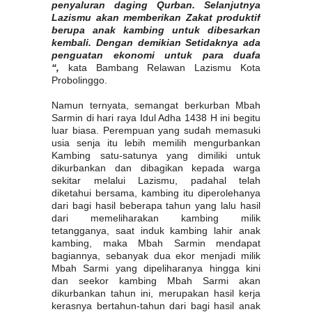
penyaluran daging Qurban. Selanjutnya
Lazismu akan memberikan Zakat produktif
berupa anak kambing untuk dibesarkan
kembali. Dengan demikian Setidaknya ada
penguatan ekonomi untuk para duafa
“,
kata Bambang Relawan Lazismu Kota
Probolinggo.
Namun ternyata, semangat berkurban Mbah
Sarmin di hari raya Idul Adha 1438 H ini begitu
luar biasa. Perempuan yang sudah memasuki
usia senja itu lebih memilih mengurbankan
Kambing satu-satunya yang dimiliki untuk
dikurbankan dan dibagikan kepada warga
sekitar melalui Lazismu, padahal telah
diketahui bersama, kambing itu diperolehanya
dari bagi hasil beberapa tahun yang lalu hasil
dari memeliharakan kambing milik
tetangganya, saat induk kambing lahir anak
kambing, maka Mbah Sarmin mendapat
bagiannya, sebanyak dua ekor menjadi milik
Mbah Sarmi yang dipeliharanya hingga kini
dan seekor kambing Mbah Sarmi akan
dikurbankan tahun ini, merupakan hasil kerja
kerasnya bertahun-tahun dari bagi hasil anak