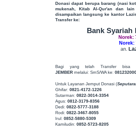
Donasi dapat berupa barang (nasi kot
mukenah, Kitab Al-Qur'an dan lai
disampaikan langsung ke kantor Laz
Transfer ke:
Bank Syariah 
Norek: 
Norek: 
La
an.
Bagi yang telah Transfer bis
JEMBER
melalui:
SmS/WA ke:
08123200
Untuk Layanan Jemput Donasi (
Seputara
Ghifar:
0821-4172-1226
Sutarman:
0822-3014-3354
Agus:
0812-3179-8356
Dedi:
0822-5777-3188
Rodi:
0822-3467-8055
Irul:
0852-5880-5309
Kamiludin:
0852-5723-8205