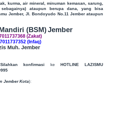
ak, kurma, air mineral, minuman kemasan, sarung,
n sebagainya) ataupun berupa dana, yang bisa
ismu Jember, Jl. Bondoyudo No.11 Jember ataupun
Mandiri (BSM)
Jember
7011737368 (Zakat)
7011737352 (Infaq)
zis Muh. Jember
a
Silahkan konfirmasi
ke
HOTLINE LAZISMU
0995
n Jember Kota
):