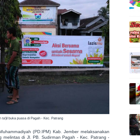
ta'jil buka puasa di Pagah - Kec. Patrang
ar Muhammadiyah (PD.IPM) Kab. Jember melaksanakan
g melintas di Jl. PB. Sudirman Pagah - Kec. Patrang -