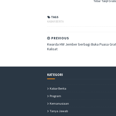
Tebar Takjil Gra
TAGS
KABAR BERITA
PREVIOUS
Kwarda HW Jember berbagi Buka Puasa Grati
Kalisat
KATEGORI
Kabar Berita
Program
Kemanusiaan
Tanya Jawab