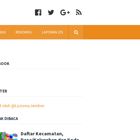
RASI
REKENING
LAPORAN ZIS
BOOK
TER
t oleh @LazismuJember
AK DIBACA
Daftar Kecamatan,
Desa/Kelurahan dan Kode