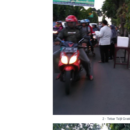
2 - Tebar Ta'jil G