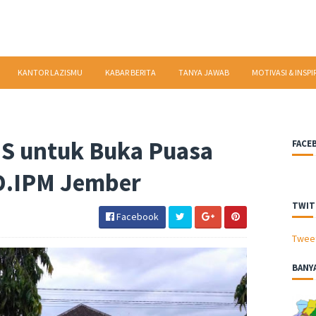
KANTOR LAZISMU
KABAR BERITA
TANYA JAWAB
MOTIVASI & INSPI
TIS untuk Buka Puasa
FACE
PD.IPM Jember
TWIT
Facebook
Twee
BANY