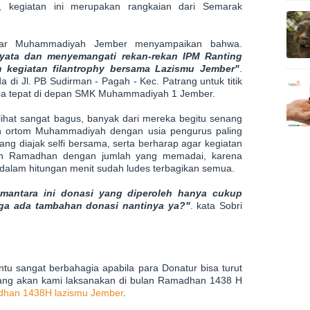
, kegiatan ini merupakan rangkaian dari Semarak
lajar Muhammadiyah Jember menyampaikan bahwa.
 nyata dan menyemangati rekan-rekan IPM Ranting
egiatan filantrophy bersama Lazismu Jember"
.
di Jl. PB Sudirman - Pagah - Kec. Patrang untuk titik
rada tepat di depan SMK Muhammadiyah 1 Jember.
ihat sangat bagus, banyak dari mereka begitu senang
eh ortom Muhammadiyah dengan usia pengurus paling
ng diajak selfi bersama, serta berharap agar kegiatan
ulan Ramadhan dengan jumlah yang memadai, karena
a dalam hitungan menit sudah ludes terbagikan semua.
emantara ini donasi yang diperoleh hanya cukup
oga ada tambahan donasi nantinya ya?"
. kata Sobri
ntu sangat berbahagia apabila para Donatur bisa turut
 yang akan kami laksanakan di bulan Ramadhan 1438 H
han 1438H lazismu Jember
.