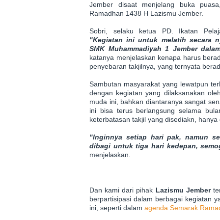
Jember disaat menjelang buka puasa
Ramadhan 1438 H Lazismu Jember.
Sobri, selaku ketua PD. Ikatan Pe
"Kegiatan ini untuk melatih secara
SMK Muhammadiyah 1 Jember dalam k
katanya menjelaskan kenapa harus berada 
penyebaran takjilnya, yang ternyata be
Sambutan masyarakat yang lewatpun terl
dengan kegiatan yang dilaksanakan ol
muda ini, bahkan diantaranya sangat sena
ini bisa terus berlangsung selama b
keterbatasan takjil yang disediakn, hany
"Inginnya setiap hari pak, namun s
dibagi untuk tiga hari kedepan, sem
menjelaskan.
Dan kami dari pihak
Lazismu Jember
te
berpartisipasi dalam berbagai kegiatan
ini, seperti dalam
agenda Semarak Ramad