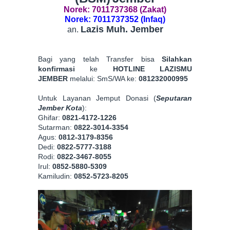
Norek: 7011737368 (Zakat)
Norek: 7011737352 (Infaq)
Lazis Muh. Jember
an.
Bagi yang telah Transfer bisa
Silahkan
konfirmasi
ke
HOTLINE LAZISMU
JEMBER
melalui:
SmS/WA ke:
081232000995
Untuk Layanan Jemput Donasi (
Seputaran
Jember Kota
):
Ghifar:
0821-4172-1226
Sutarman:
0822-3014-3354
Agus:
0812-3179-8356
Dedi:
0822-5777-3188
Rodi:
0822-3467-8055
Irul:
0852-5880-5309
Kamiludin:
0852-5723-8205