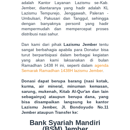
adalah Kantor Layanan Lazismu se-Kab.
Jember, diantaranya yang hadir adalah KL
Lazismu Tempurejo, Jenggawah, Paleran -
Umbulsari, Pakusari dan Tanggul, sehingga
dengan banyaknya personil yang hadir
mempermudah dan mempercepat proses
distribusi nasi sahur.
Dan kami dari pihak
Lazismu Jember
tentu
sangat berbahagia apabila para Donatur bisa
turut be
rpartisipasi dalam berbagai kegiatan
yang akan kami laksanakan di bulan
Ramadhan 1438 H ini, seperti dalam
agenda
Semarak Ramadhan 1438H lazismu Jember
.
Donasi dapat berupa barang (nasi kotak,
kurma, air mineral, minuman kemasan,
sarung, mukenah, Kitab Al-Qur'an dan lain
sebagainya) ataupun berupa dana, yang
bisa disampaikan langsung ke kantor
Lazismu Jember, Jl. Bondoyudo No.11
Jember ataupun Transfer ke:
Bank Syariah Mandiri
(BSM)
Jember