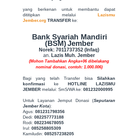
yang berkenan untuk membantu dapat
dititipkan melalui
Lazismu
Jember.org
TRANSFER
ke:
Bank Syariah Mandiri
(BSM)
Jember
Norek: 7011737352 (Infaq)
an.
Lazis Muh. Jember
(Mohon Tambahkan Angka+06 dibelakang
nominal donasi, contoh: 1.000.006)
Bagi yang telah Transfer bisa
Silahkan
konfirmasi
ke
HOTLINE LAZISMU
JEMBER
melalui:
SmS/WA ke:
081232000995
Untuk Layanan Jemput Donasi (
Seputaran
Jember Kota
):
Agus:
081231798356
Dedi:
082257773188
Rodi:
082234678055
Irul:
085258805309
Kamiludin:
085257238205