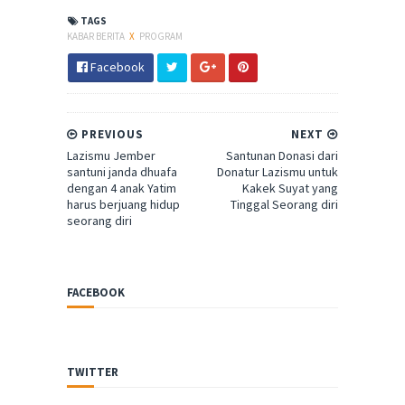
TAGS
KABAR BERITA
X
PROGRAM
Facebook
PREVIOUS
NEXT
Lazismu Jember
Santunan Donasi dari
santuni janda dhuafa
Donatur Lazismu untuk
dengan 4 anak Yatim
Kakek Suyat yang
harus berjuang hidup
Tinggal Seorang diri
seorang diri
FACEBOOK
TWITTER