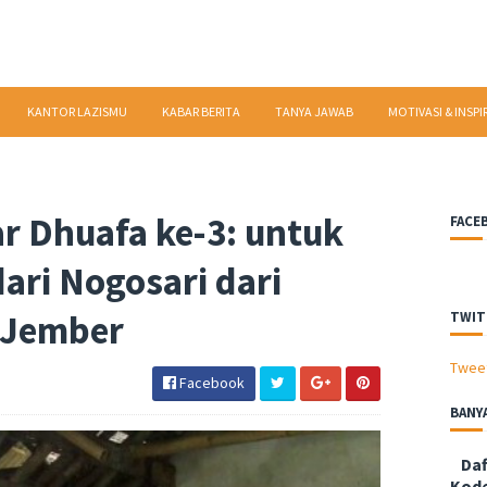
KANTOR LAZISMU
KABAR BERITA
TANYA JAWAB
MOTIVASI & INSPI
ar Dhuafa ke-3: untuk
FACE
ari Nogosari dari
 Jember
TWIT
Twee
Facebook
BANY
Daf
Kode