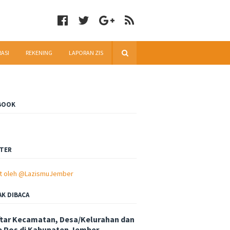
RASI
REKENING
LAPORAN ZIS
BOOK
TER
t oleh @LazismuJember
AK DIBACA
tar Kecamatan, Desa/Kelurahan dan
 Pos di Kabupaten Jember