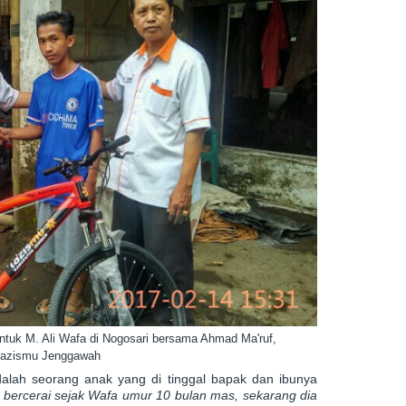
ntuk M. Ali Wafa di Nogosari bersama Ahmad Ma'ruf,
Lazismu Jenggawah
alah seorang anak yang di tinggal bapak dan ibunya
i bercerai sejak Wafa umur 10 bulan mas, sekarang dia