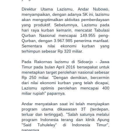
Direktur Utama Lazismu, Andar Nubowo,
menyampaikan, dengan adanya SK ini, lazismu
akan mengoptimalkan aktivitas pemberdayaan
yang produktif. Sebelumnya, Lazismu pada
hari raya kurban kemarin, mencatat Tabulasi
Qurban Nasional mencapai 149.955 peng-
Qurban, dengan 3.967.985 penerima manfaat.
Sementara nilai ekonomi kurban yang
terhimpun sebesar Rp 320 miliar.
Pada Rakornas lazismu di Sidoarjo - Jawa
Timur pada bulan April 2016 bersepakat untuk
menetapkan target perolehan nasional sebesar
Rp 250 miliar. "Dengan demikian, bercermin
dari nilai ekonomi kurban yang telah dicapai,
Lazismu optimis perolehan mencapai 400
miliar rupiah" paparnya.
Andar menyatakan saat ini telah menyiapkan
program utama dikawasan 3T (terdepan,
terluar dan tertinggal). "Salah satunya melalui
program Indonesia terang dan klinik Apung
"Said Tuhuleley" di Indonesia Timur",
paparnya.