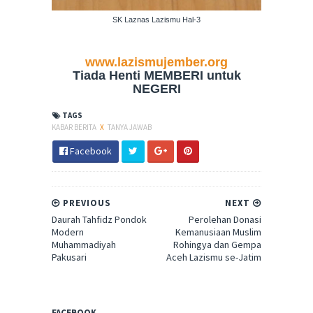
SK Laznas Lazismu Hal-3
www.lazismujember.org
Tiada Henti MEMBERI untuk
NEGERI
TAGS
KABAR BERITA
X
TANYA JAWAB
Facebook
PREVIOUS
NEXT
Daurah Tahfidz Pondok
Perolehan Donasi
Modern
Kemanusiaan Muslim
Muhammadiyah
Rohingya dan Gempa
Pakusari
Aceh Lazismu se-Jatim
FACEBOOK