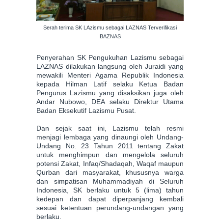
Serah terima SK LAzismu sebagai LAZNAS Terverifikasi
BAZNAS
Penyerahan SK Pengukuhan Lazismu sebagai
LAZNAS dilakukan langsung oleh Juraidi yang
mewakili Menteri Agama Republik Indonesia
kepada Hilman Latif selaku Ketua Badan
Pengurus Lazismu yang disaksikan juga oleh
Andar Nubowo, DEA selaku Direktur Utama
Badan Eksekutif Lazismu Pusat.
Dan sejak saat ini, Lazismu telah resmi
menjagi lembaga yang dinaungi oleh Undang-
Undang No. 23 Tahun 2011 tentang Zakat
untuk menghimpun dan mengelola seluruh
potensi Zakat, Infaq/Shadaqah, Waqaf maupun
Qurban dari masyarakat, khususnya warga
dan simpatisan Muhammadiyah di Seluruh
Indonesia
, SK berlaku untuk 5 (lima) tahun
kedepan dan dapat diperpanjang kembali
sesuai ket
entuan perundang-undangan yang
berlaku.