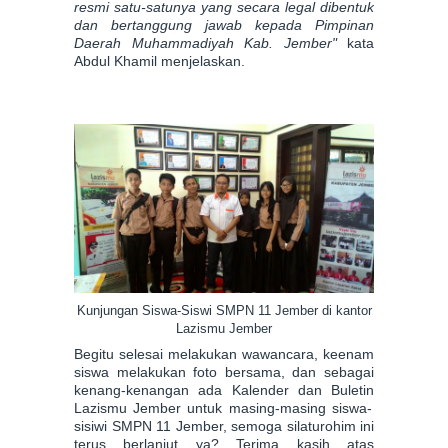
resmi satu-satunya yang secara legal dibentuk
dan bertanggung jawab kepada Pimpinan
Daerah Muhammadiyah
Kab. Jember"
kata
Abdul Khamil
menjelaskan.
Kunjungan Siswa-Siswi SMPN 11 Jember di kantor
Lazismu Jember
Begitu selesai mela
kukan wawancara,
keenam
siswa mela
kukan f
oto bersama, dan sebagai
kenang-kenangan ada Kalender dan Buletin
Lazismu Jember untuk masing-masing siswa-
sisiwi SMPN 11
J
ember
, semoga
silaturohim ini
terus berlanjut ya? Terima kasih atas