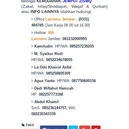
berbagai
KEMUDAHAN
,
JEMPUT ZISWQ
(Zakat, Infaq/Shodaqoh, Waqaf & Qurban)
atau
INFO LAINNYA
silahkan hubungi:
Office
Lazismu Jember
:
(0331)
484785
(Jam Kerja 08.00 sd 16.00)
Hotline:
WA
Lazismu
Jember:
081232000995
Kamiludin
: HP/WA:
085257238205
M. Syaikur Rodi
:
HP/WA:
0852234678055
La Ode Khairul Anfal
:
HP/WA:
085258805309
Agus Yanto
: HP/WA:
087750600156
Dedi Miftahul Hamzah
:
HP:
082257773188
Abdul Khamil
:
SmS:
085236144757,
WA
:
082230343339
TAGS