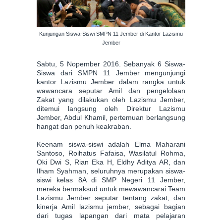
Kunjungan Siswa-Siswi SMPN 11 Jember di Kantor Lazismu
Jember
Sabtu, 5 Nopember 2016. Sebanyak 6 Siswa-
Siswa dari SMPN 11 Jember
mengunjungi
kantor Lazismu Jember dalam rangka untuk
wawancara seputar Amil dan pengelolaan
Zakat yang dilakukan oleh Lazismu Jember,
ditemui langsung oleh Direktur Lazismu
Jember, Abdul Khamil, pertemuan berlangsung
hangat dan penuh keakraban.
Keenam siswa-siswi adalah Elma Maharani
Santoso, Roihatus Fafaisa, Wasilatul Rohma,
Oki Dwi S, Rian Eka H, Eldhy Aditya AR, dan
Ilham Syahman, seluruhnya merupakan siswa-
siswi kelas 8A di SMP Negeri 11 Jember
,
mereka bermaksud untuk mewawa
ncarai Team
Lazismu Jember seput
ar tentang zakat, dan
kinerja Amil lazismu jember
, sebagai bagian
dari tugas
lapangan dari mata pelajaran