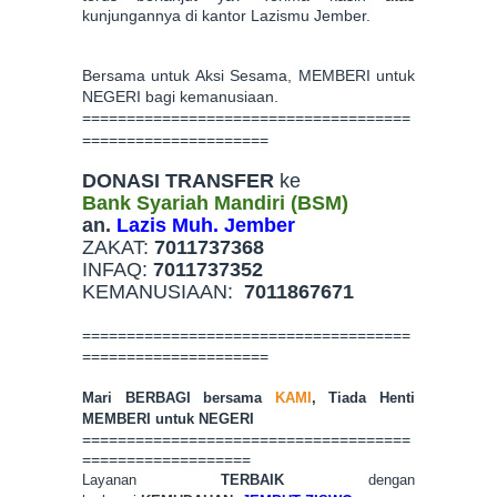
kunjungannya di kantor L
azismu Jember.
Bersama untuk Aksi Sesama, MEMBERI untuk
NEGERI bagi kemanusiaan.
=====================================
=====================
DONASI TRANSFER
ke
Bank Syariah Mandiri (BSM)
an.
Lazis Muh. Jember
ZAKAT:
7011737368
INFAQ:
7011737352
KEMANUSIAAN:
7011867671
=====================================
=====================
Mari BERBAGI bersama
KAMI
, Tiada Hen
ti
MEMBERI untuk NEGERI
=====================================
===================
Layanan
TERBAIK
dengan