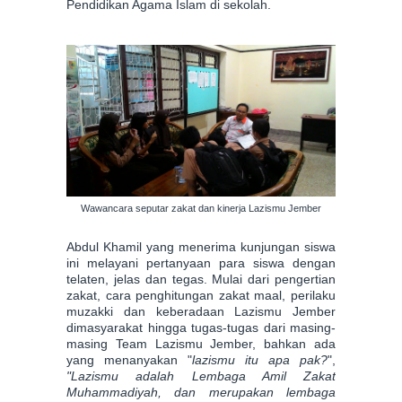
Pendidikan Agama Islam di sekolah.
Wawancara seputar zakat dan kinerja Lazismu Jember
Abdul Khamil
yang menerima kunjungan siswa
ini melayani pertanyaan para siswa dengan
telaten,
jelas dan tegas. Mulai dari pengertian
zakat, cara penghitungan zakat maal, perilaku
muzakki dan keberadaan Lazismu Jember
dim
asyarakat
hingga tugas
-tugas dari
masing-
masing
Team Lazismu Jember
,
bahkan ada
yang menanyakan "
lazismu itu apa pak?
",
"Lazismu adalah Lembaga Amil Zakat
Muhammadiyah,
da
n merupakan lembaga