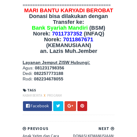
====================================
MARI BANTU KARYADI BEROBAT
Donasi bisa dilakukan dengan
Transfer ke:
Bank Syariah Mandiri
(BSM)
Norek:
7011737352
(INFAQ)
Norek:
7011867671
(KEMANUSIAAN)
an. Lazis Muh.Jember
Layanan Jemput ZISW Hubungi:
Agus:
081231798356
Dedi:
082257773188
Rodi:
082234678055
TAGS
KABAR BERITA
X
PROGRAM
Facebook
PREVIOUS
NEXT
Anak Yatim dan Cara
DONASI KEMANUSIAAN: