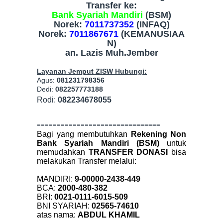
Transfer ke:
Bank Syariah Mandiri
(BSM)
Norek:
7011737352
(INFAQ)
Norek:
7011867671
(KEMANUSIAA
N)
an. Lazis Muh.Jember
Layanan Jemput ZISW Hubungi:
Agus:
081231798356
Dedi:
082257773188
Rodi:
082234678055
===============================
Bagi yang membutuhkan
Rekening Non
Bank Syariah Mandiri (BSM)
untuk
memudahkan
TRANSFER DONASI
bisa
melakukan Transfer melalui:
MANDIRI:
9-00000-2438-449
BCA:
2000-480-382
BRI:
0021-0111-6015-509
BNI SYARIAH:
02565-74610
atas nama:
ABDUL KHAMIL