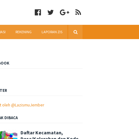
RASI
REKENING
LAPORAN ZIS
BOOK
TER
t oleh @LazismuJember
AK DIBACA
Daftar Kecamatan,
Desa/Kelurahan dan Kode