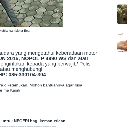
 Kehilangan Motor Beat
audara yang mengetahui keberadaan motor
N 2015, NOPOL P 4990 WS
dan atau
enginfokan kepada yang berwajib/ Polisi
t atau menghubungi
P: 085-330104-304
.
ra diketemukan. Mohon bantuannya agar bisa
erima Kasih
 untuk NEGERI bagi kemanusiaan
.
=========================