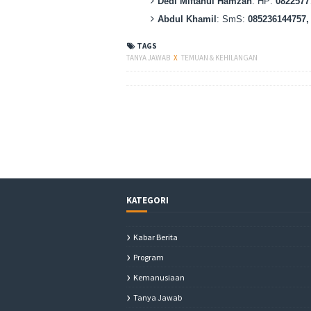
Dedi Miftahul Hamzah
: HP:
0822577
Abdul Khamil
: SmS:
085236144757
TAGS
TANYA JAWAB
X
TEMUAN & KEHILANGAN
KATEGORI
Kabar Berita
Program
Kemanusiaan
Tanya Jawab