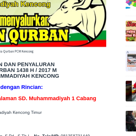
tia Qurban PCM Kencong
AN DAN
PENYALURAN
BAN 1438 H / 2017 M
AMMADIYAH KENC
ONG
i dengan Rincian:
alaman
SD. Muhammadiyah 1
Cabang
diyah Kencong Timur