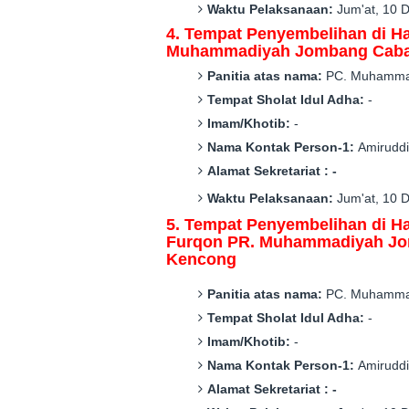
Waktu Pelaksanaan:
Jum'at
,
10 D
4. Tempat Penyembelihan di
H
Muhammadiyah Jombang Cab
Panitia atas nama:
P
C
. Muhamm
Tempat Sholat Idul Adha:
-
Imam/Khotib:
-
Nama Kontak Person-1:
Amirudd
Alamat Sekretariat :
-
Waktu Pelaksanaan:
Jum'at
,
10 D
5
. Tempat Penyembelihan di
H
Furqon
PR. Muhammadiyah J
Kencong
Panitia atas nama:
P
C
. Muhamm
Tempat Sholat Idul Adha:
-
Imam/Khotib:
-
Nama Kontak Person-1:
Amirudd
Alamat Sekretariat :
-