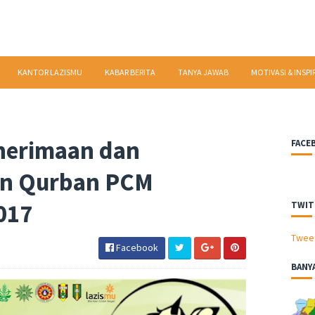
KANTOR LAZISMU
KABAR BERITA
TANYA JAWAB
MOTIVASI & INSPI
enerimaan dan
FACE
an Qurban PCM
017
TWIT
Twee
Facebook
BANY