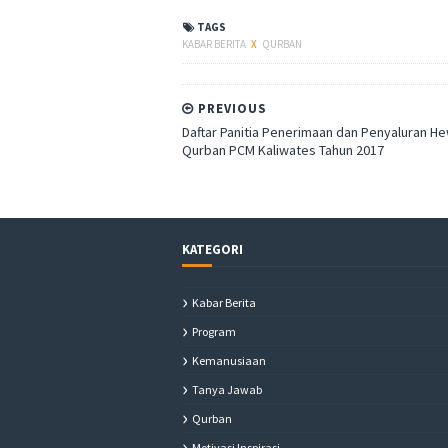
TAGS
KABAR BERITA
X
QURBAN
PREVIOUS
Daftar Panitia Penerimaan dan Penyaluran H
Qurban PCM Kaliwates Tahun 2017
KATEGORI
Kabar Berita
Program
Kemanusiaan
Tanya Jawab
Qurban
Motivasi Inspirasi