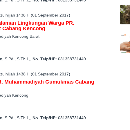
in, S.Pd., S.Th.I.,
,
No. Telp/HP:
081358731449
zulhijjah 1438 H (01 September 2017)
alaman
Lingkungan Warga PR.
t
Cabang
Kencong
adiyah
Kencong B
arat
in, S.Pd., S.Th.I.,
,
No. Telp/HP:
081358731449
zulhijjah 1438 H (01 September 2017)
R. Muhammadiyah
Gumukmas
Cabang
adiyah
Kencong
in, S.Pd., S.Th.I.,
,
No. Telp/HP:
081358731449