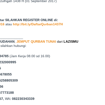
zulhijjah 1438 H (01 September 2017)
ftar SILAHKAN REGISTER ONLINE di:
016
atau
http://bit.ly/DaftarQurban1437H
______________
MUDAHAN
,
JEMPUT QURBAN
TUNAI
dari
LAZISMU
silahkan hubungi:
484785
(Jam Kerja 08.00 sd 16.00)
232000995
5
4678055
5258805309
56
57773188
57,
WA
: 082230343339