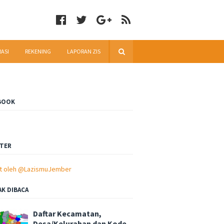
RASI
REKENING
LAPORAN ZIS
BOOK
TER
t oleh @LazismuJember
AK DIBACA
Daftar Kecamatan,
Desa/Kelurahan dan Kode