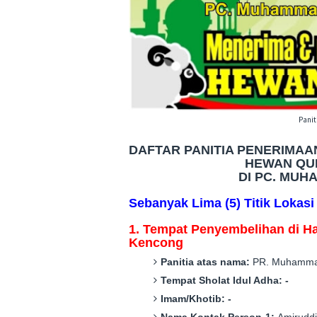
Pani
DAFTAR PANITIA PENERIMA
HEWAN QUR
DI PC. MUH
Sebanyak
Lima
(
5
) Titik Lokas
1. Tempat Penyembelihan di
H
Kencong
Panitia atas nama:
P
R
. Muhamma
Tempat Sholat Idul Adha:
-
Imam/Khotib:
-