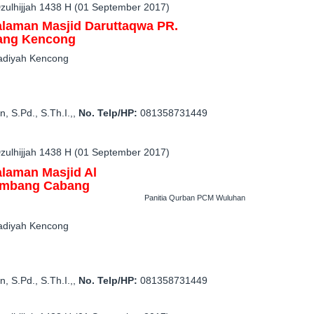
zulhijjah 1438 H (01 September 2017)
alaman
Masjid
Dar
uttaqwa
PR.
ang
Kencong
adiyah
Kencong
in, S.Pd., S.Th.I.,
,
No. Telp/HP:
081358731449
zulhijjah 1438 H (01 September 2017)
alaman
M
asjid Al
ombang
Cabang
Panitia Qurban PCM Wuluhan
adiyah
Kencong
in, S.Pd., S.Th.I.,
,
No. Telp/HP:
081358731449