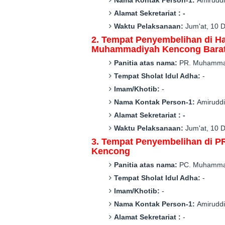
Nama Kontak Person-1:
Amirudd
Alamat Sekretariat :
-
Waktu Pelaksanaan:
Jum'at
,
1
0
D
2. Tempat Penyembelihan di
H
Muhammadiyah Kencong Bara
Panitia atas nama:
P
R
. Muhamm
Tempat Sholat Idul Adha:
-
Imam/Khotib:
-
Nama Kontak Person-1:
Amirudd
Alamat Sekretariat :
-
Waktu Pelaksanaan:
Jum'at
,
10 D
3. Tempat Penyembelihan di
P
Kencong
Panitia atas nama:
P
C
. Muhamm
Tempat Sholat Idul Adha:
-
Imam/Khotib:
-
Nama Kontak Person-1:
Amirudd
Alamat Sekretariat :
-