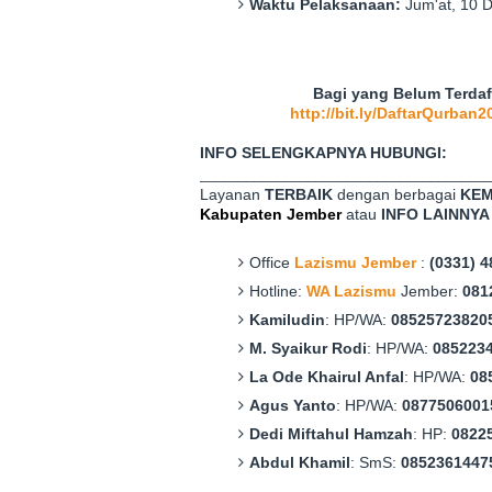
Waktu Pelaksanaan:
Jum'at
,
10 D
Bagi yang Belum Terda
http://bit.ly/DaftarQurban2
INFO SELENGKAPNYA HUBUNGI:
______________________________________
Layanan
TERBAIK
dengan berbagai
KE
Kabupaten Jember
atau
INFO LAINNYA
Office
Lazismu Jember
:
(0331) 
Hotline:
WA Lazismu
Jember:
081
Kamiludin
: HP/WA:
08525723820
M. Syaikur Rodi
: HP/WA:
085223
La Ode Khairul Anfal
: HP/WA:
08
Agus Yanto
: HP/WA:
0877506001
Dedi Miftahul Hamzah
: HP:
0822
Abdul Khamil
: SmS:
0852361447