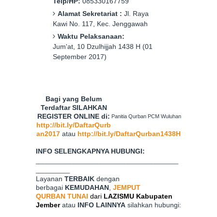
Telp/HP:
085
330167759
Alamat Sekretariat :
Jl.
Raya
K
awi
No.
117
,
Kec. Jenggawah
Waktu Pelaksanaan:
Jum'at
,
10 Dzulhijjah 1438 H (01
September 2017)
Bagi yang Belum
Terdaftar SILAHKAN
REGISTER ONLINE di:
Panitia Qurban PCM Wuluhan
http://bit.ly/DaftarQurb
an2017
atau
http://bit.ly/DaftarQurban1438H
INFO SELENGKAPNYA HUBUNGI:
__________________________________________
__________
Layanan
TERBAIK
dengan
berbagai
KEMUDAHAN
,
JEMPUT
QURBAN
TUNAI
dari
LAZISMU Kabupaten
Jember
atau
INFO LAINNYA
silahkan hubungi: