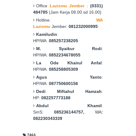
Office
Lazismu Jember
:
(0331)
484785
(Jam Kerja 08.00 sd 16.00)
Hotline:
WA
Lazismu
Jember:
081232000995
Kamiludin
:
HP/WA:
085257238205
M. Syaikur Rodi
:
HP/WA:
0852234678055
La Ode Khairul Anfal
:
HP/WA:
085258805309
Agus Yanto
:
HP/WA:
087750600156
Dedi Miftahul Hamzah
:
HP:
082257773188
Abdul Khamil
:
SmS:
085236144757,
WA
:
082230343339
TAGS