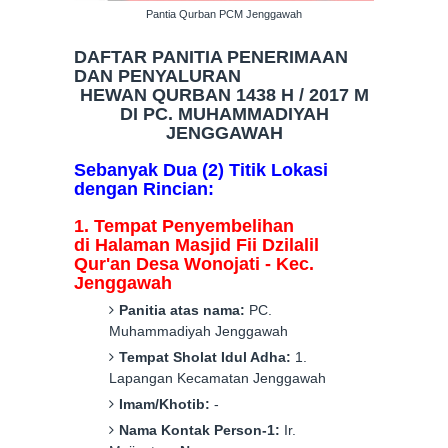
Pantia Qurban PCM Jenggawah
DAFTAR PANITIA PENERIMAAN
DAN
PENYALURAN
HEWAN QURBAN 1438 H / 2017 M
DI PC. MUHAMMADIYAH
JENGGAWAH
Sebanyak
Dua
(
2
) Titik Lokasi
dengan Rincian:
1. Tempat Penyembelihan
di
Halaman
M
asjid Fii Dzilalil
Qur'an
Desa
Wonojati
-
Kec.
Jenggawah
Panitia atas nama:
PC.
Muhammadiyah
Jenggawah
Tempat Sholat Idul Adha:
1.
Lapangan Kecamatan Jenggawah
Imam/Khotib:
-
Nama Kontak Person-1:
Ir.