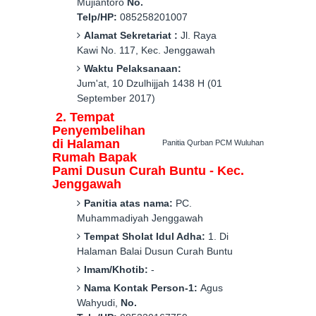
Mujiantoro
No.
Telp/HP:
085258201007
Alamat Sekretariat :
Jl.
Raya
K
awi
No.
117
,
Kec. Jenggawah
Waktu Pelaksanaan:
Jum'at
,
10 Dzulhijjah 1438 H (01
September 2017)
2
. Tempat
Penyembelihan
di
Halaman
Panitia Qurban PCM Wuluhan
Rumah Bapak
Pami
Dusun Curah Buntu
-
Kec.
Jenggawah
Panitia atas nama:
PC.
Muhammadiyah
Jenggawah
Tempat Sholat Idul Adha:
1. Di
Ha
laman Balai Dusun Curah Buntu
Imam/Khotib:
-
Nama Kontak Person-1:
Agus
Wahyudi
,
No.