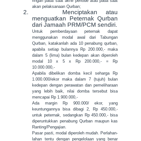
ringan pada saat akhir periode atau pada saat
akan pelaksanaan Qurban;
2.
Menciptakan atau
menguatkan Peternak Qurban
dari Jamaah PRM/PCM sendiri.
Untuk pemberdayaan peternak dapat
menggunakan modal awal dari Tabungan
Qurban, katakanlah ada 10 penabung qurban,
apabila setiap bulannya Rp 200.000,- maka
dalam 5 (lima) bulan kedepan akan diperoleh
modal 10 x 5 x Rp 200.000,- = Rp
10.000.000,-
Apabila dibelikan domba kecil seharga Rp
1.000.000/ekor maka dalam 7 (tujuh) bulan
kedepan dengan perawatan dan pemeliharaan
yang lebih baik, nilai domba tersebut bisa
mencapai Rp 1.900.000,-
Ada margin Rp 900.000/ ekor, yang
keuntungannya bisa dibagi 2, Rp 450.000,-
untuk peternak, sedangkan Rp 450.000,- bisa
diperuntukkan penabung Qurban maupun kas
Ranting/Pengajian.
Pasar pasti, modal diperoleh mudah. Perlahan-
lahan tentu dengan pengelolaan yang benar