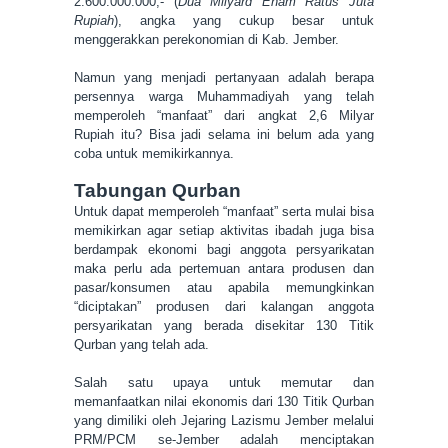
2.600.000.000,- (
Dua Milyard Enam Ratus Juta
Rupiah
), angka yang cukup besar untuk
menggerakkan perekonomian di Kab. Jember.
Namun yang menjadi pertanyaan adalah berapa
persennya warga Muhammadiyah yang telah
memperoleh “manfaat” dari angkat 2,6 Milyar
Rupiah itu? Bisa jadi selama ini belum ada yang
coba untuk memikirkannya.
Tabungan Qurban
Untuk dapat memperoleh “manfaat” serta mulai bisa
memikirkan agar setiap aktivitas ibadah juga bisa
berdampak ekonomi bagi anggota persyarikatan
maka perlu ada pertemuan antara produsen dan
pasar/konsumen atau apabila memungkinkan
“diciptakan” produsen dari kalangan anggota
persyarikatan yang berada disekitar 130 Titik
Qurban yang telah ada.
Salah satu upaya untuk memutar dan
memanfaatkan nilai ekonomis dari 130 Titik Qurban
yang dimiliki oleh Jejaring Lazismu Jember melalui
PRM/PCM se-Jember adalah menciptakan