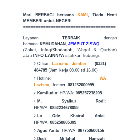
================
Mari BERBAGI bersama
KAMI
, Tiada Hen
ti
MEMBERI untuk NEGERI
=====================================
===================
Layanan
TERBAIK
dengan
berbagai
KEMUDAHAN
,
JEMPUT ZISWQ
(Zakat, Infaq/Shodaqoh, Waqaf & Qurban)
atau
INFO LAINNYA
silahkan hubungi:
Office
Lazismu Jember
:
(0331)
484785
(Jam Kerja 08.00 sd 16.00)
Hotline:
WA
Lazismu
Jember:
081232000995
Kamiludin
: HP/WA:
085257238205
M. Syaikur Rodi
:
HP/WA:
0852234678055
La Ode Khairul Anfal
:
HP/WA:
085258805309
Agus Yanto
: HP/WA:
087750600156
Dedi Miftahul Hamzah
: