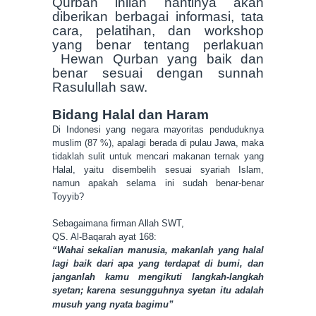
Qurban inilah nantinya akan
diberikan berbagai informasi, tata
cara, pelatihan, dan workshop
yang benar tentang perlakuan
Hewan Qurban yang baik dan
benar sesuai dengan sunnah
Rasulullah saw.
Bidang Halal dan Haram
Di Indonesi yang negara mayoritas penduduknya
muslim (87 %), apalagi berada di pulau Jawa, maka
tidaklah sulit untuk mencari makanan ternak yang
Halal, yaitu disembelih sesuai syariah Islam,
namun apakah selama ini sudah benar-benar
Toyyib?
Sebagaimana firman Allah SWT,
QS. Al-Baqarah ayat 168:
“Wahai sekalian manusia, makanlah yang halal
lagi baik dari apa yang terdapat di bumi, dan
janganlah kamu mengikuti langkah-langkah
syetan; karena sesungguhnya syetan itu adalah
musuh yang nyata bagimu”