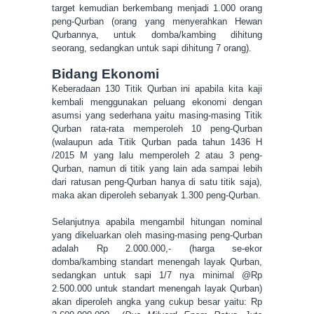
target kemudian berkembang menjadi 1.000 orang
peng-Qurban (orang yang menyerahkan Hewan
Qurbannya, untuk domba/kambing dihitung
seorang, sedangkan untuk sapi dihitung 7 orang).
Bidang Ekonomi
Keberadaan 130 Titik Qurban ini apabila kita kaji
kembali menggunakan peluang ekonomi dengan
asumsi yang sederhana yaitu masing-masing Titik
Qurban rata-rata memperoleh 10 peng-Qurban
(walaupun ada Titik Qurban pada tahun 1436 H
/2015 M yang lalu memperoleh 2 atau 3 peng-
Qurban, namun di titik yang lain ada sampai lebih
dari ratusan peng-Qurban hanya di satu titik saja),
maka akan diperoleh sebanyak 1.300 peng-Qurban.
Selanjutnya apabila mengambil hitungan nominal
yang dikeluarkan oleh masing-masing peng-Qurban
adalah Rp 2.000.000,- (harga se-ekor
domba/kambing standart menengah layak Qurban,
sedangkan untuk sapi 1/7 nya minimal @Rp
2.500.000 untuk standart menengah layak Qurban)
akan diperoleh angka yang cukup besar yaitu: Rp