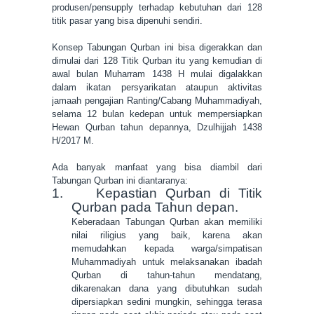
produsen/pensupply terhadap kebutuhan dari 128
titik pasar yang bisa dipenuhi sendiri.
Konsep Tabungan Qurban ini bisa digerakkan dan
dimulai dari 128 Titik Qurban itu yang kemudian di
awal bulan Muharram 1438 H mulai digalakkan
dalam ikatan persyarikatan ataupun aktivitas
jamaah pengajian Ranting/Cabang Muhammadiyah,
selama 12 bulan kedepan untuk mempersiapkan
Hewan Qurban tahun depannya, Dzulhijjah 1438
H/2017 M.
Ada banyak manfaat yang bisa diambil dari
Tabungan Qurban ini diantaranya:
1.
Kepastian Qurban di Titik
Qurban pada Tahun depan.
Keberadaan Tabungan Qurban akan memiliki
nilai riligius yang baik, karena akan
memudahkan kepada warga/simpatisan
Muhammadiyah untuk melaksanakan ibadah
Qurban di tahun-tahun mendatang,
dikarenakan dana yang dibutuhkan sudah
dipersiapkan sedini mungkin, sehingga terasa