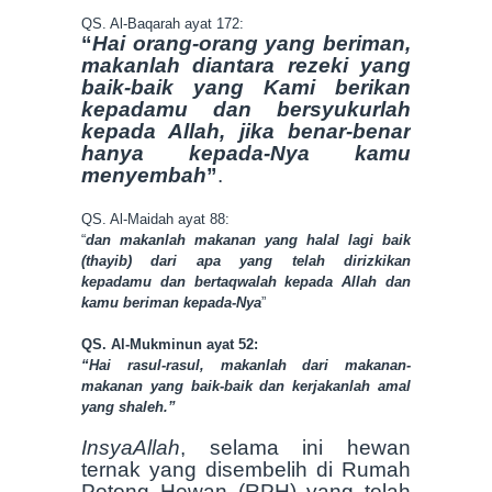
QS. Al-Baqarah ayat 172:
“
Hai orang-orang yang beriman,
makanlah diantara rezeki yang
baik-baik yang Kami berikan
kepadamu dan bersyukurlah
kepada Allah, jika benar-benar
hanya kepada-Nya kamu
menyembah
”
.
QS. Al-Maidah ayat 88:
“
dan makanlah makanan yang halal lagi baik
(thayib) dari apa yang telah dirizkikan
kepadamu dan bertaqwalah kepada Allah dan
kamu beriman kepada-Nya
”
QS. Al-Mukminun ayat 52:
“Hai rasul-rasul, makanlah dari makanan-
makanan yang baik-baik dan kerjakanlah amal
yang shaleh.”
InsyaAllah
, selama ini hewan
ternak yang disembelih di Rumah
Potong Hewan (RPH) yang telah