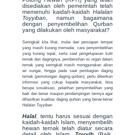
disediakan oleh pemerintah telah
memenuhi kaidah-kaidah
Halalan
Toyyiban
, namun bagaimana
dengan penyembelihan Qurban
yang dilakukan oleh masyarakat?
Seringkali kita lihat, mulai dari persiapan tempat
yang masih kurang memadai, cara penyembelihan
yang kurang tepat, serta saat pengelupasan kulit
ternak dari dagingnya, pembersihan isi organ dalam
ternak yang seringkali masih menggunakan aliran
air sungai, hingga pada saat pembagian daging
ternak (pemotongan daging qurban), perlu diberikan
informasi yang cukup kepada masyarakat, bisa
berupa sosialisasi, pelatihan penyembelihan yang
baik dan benar maupun pendampingan lainnya agar
dihasilkan kualitas daging qurban yang benar-benar
Halalan Toyyiban
.
Halal
, tentu harus sesuai dengan
kaidah-kaidah Islam, menyembelih
hewan ternak telah diatur secara
detail oleh Islam.
Toyyib
(Baik,