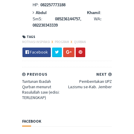
HP:
082257773188
Abdul Khamil
:
SmS:
085236144757,
WA
:
082230343339
TAGS
MOTIVASI INSPIRASI
X
PROGRAM
X
QURBAN
Facebook
PREVIOUS
NEXT
Tuntunan Ibadah
Pembentukan UPZ
Qurban menurut
Lazismu se-Kab. Jember
Rasulullah saw (edisi:
TERLENGKAP)
FACEBOOK