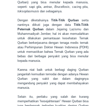
Qurban) yang bisa menular kepada manusia,
seperti: sapi gila,
antrax
,
Brucellosis
, cacing pita,
toksoplasmusis
dan sebagainya.
Dengan diketahuinya
Titik-Titik Qurban
serta
nantinya diikuti juga dengan data
Titik-Tiitik
Peternak Qurban
dalam Jejaring Lazismu dan
Muhammadiyah Jember, hal ini akan memudahkan
untuk dilakukan pemantauan kesehatan Ternak
Qurban berkerjasama dengan tenaga medis ternak
atau Perhimpunan Dokter Hewan Indonesia (PDHI)
untuk memastikan bahwa Ternak Qurban yang ada
bebas dari berbagai penyakit yang bisa menular
kepada manusia.
Karena niat baik untuk berbagi daging Qurban
janganlah kemudian ternodai dengan adanya Hewan
Qurban yang sakit dan dalam dagingnya
mengandung penyakit yang dapat membahayakan
manusia.
Selain itu, perilaku yang salah dan kurang
memperhatikan “kesejahteraan” Hewan Qurban bisa
juga berdampak terhadap kualitas daging Qurban