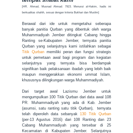
[HR. Ahmad, Musnad Ahmad: 7923. Menurut al-Hakim, hadis ini
berkualitas shahih, sesuai dengan kriteria Bukhari dan Muslim]
Berawal dari ide untuk mengetahui seberapa
banyak panitia Qurban yang dibentuk oleh warga
Muhammadiyah Jember ditingkat Cabang hingga
Ranting se-Kabupaten Jember, ternyata panitia
Qurban yang selanjutnya kami istilahkan sebagai
Titik Qurban
memiliki peran dan fungsi strategis
untuk pemetaan awal bagi program dan kegiatan
selanjutnya yang ternyata bisa berdampak
signifikan baik pelaksanaan ibadah yang lebih baik
maupun menggerakkan ekonomi ummat Islam,
khususnya dilingkungan warga Muhammadiyah.
Dari target awal Lazismu Jember untuk
mengumpulkan 100 Titik Qurban dari data awal 108
PR. Muhammadiyah yang ada di Kab. Jember
(asumsi, satu ranting satu titik Qurban), ternyata
telah diperoleh data sebanyak
130 Titik Qurban
(per-13 Agustus 2016) dari 108 Ranting dan 23
Cabang Muhammadiyah yang tersebar di 25
Kecamatan di Kabupaten Jember. Selanjutnya