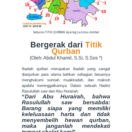
Sebaran TITIK QURBAN Jejaring Lazismu Jember
Bergerak dari
Titik
Qurban
(Oleh: Abdul Khamil, S.Si, S.Sos *)
Ibadah qurban merupakan ibadah yang sangat
dianjurkan para ulama bahkan sebagian besarnya
menghukumi sunnah muakkadah, dan makruh
apabila meninggalkannya. Dalam sebuah Hadist
Rasulullah saw dari Abu Hurairah:
“
Dari Abu Hurairah, bahwa
Rasulullah saw bersabda:
Barang siapa yang memiliki
keleluasaan harta dan tidak
menyembelih hewan qurban,
maka janganlah mendekati
tempat shalat kami
”