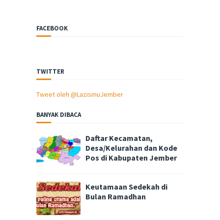
FACEBOOK
TWITTER
Tweet oleh @LazismuJember
BANYAK DIBACA
Daftar Kecamatan,
Desa/Kelurahan dan Kode
Pos di Kabupaten Jember
Keutamaan Sedekah di
Bulan Ramadhan