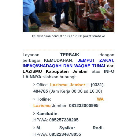
Pelaksanaan pendistribusian 2000 paket sembako
=====================================
Layanan
TERBAIK
dengan
berbagai
KEMUDAHAN
,
JEMPUT
ZAKAT,
INFAQ
/
SHADAQAH
DAN
WAQAF TUNAI
dari
LAZISMU Kabupaten Jember
atau
INFO
LAINNYA
silahkan hubungi:
Office
Lazismu Jember
:
(0331)
484785
(Jam Kerja 08.00 sd 16.00)
Hotline:
WA
Lazismu
Jember:
081232000995
Kamiludin
:
HP/WA:
085257238205
M. Syaikur Rodi
:
HP/WA:
0852234678055