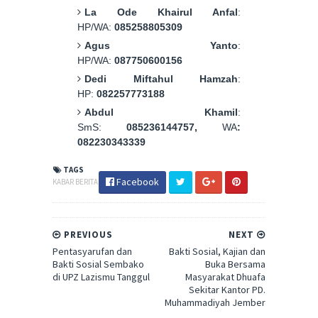
La Ode Khairul Anfal
:
HP/WA:
085258805309
Agus Yanto
:
HP/WA:
087750600156
Dedi Miftahul Hamzah
:
HP:
082257773188
Abdul Khamil
:
SmS:
085236144757,
WA
:
082230343339
TAGS
Facebook
KABAR BERITA
PREVIOUS
NEXT
Pentasyarufan dan
Bakti Sosial, Kajian dan
Bakti Sosial Sembako
Buka Bersama
di UPZ Lazismu Tanggul
Masyarakat Dhuafa
Sekitar Kantor PD.
Muhammadiyah Jember