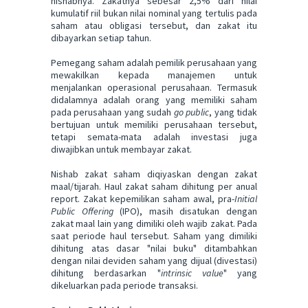
nishabnya. Zakatnya sebesar 2,5% dari nilai
kumulatif riil bukan nilai nominal yang tertulis pada
saham atau obligasi tersebut, dan zakat itu
dibayarkan setiap tahun.
Pemegang saham adalah pemilik perusahaan yang
mewakilkan kepada manajemen untuk
menjalankan operasional perusahaan. Termasuk
didalamnya adalah orang yang memiliki saham
pada perusahaan yang sudah
go public
, yang tidak
bertujuan untuk memiliki perusahaan tersebut,
tetapi semata-mata adalah investasi juga
diwajibkan untuk membayar zakat.
Nishab zakat saham diqiyaskan dengan zakat
maal/tijarah. Haul zakat saham dihitung per anual
report. Zakat kepemilikan saham awal, pra-
Initial
Public Offering
(IPO), masih disatukan dengan
zakat maal lain yang dimiliki oleh wajib zakat. Pada
saat periode haul tersebut. Saham yang dimiliki
dihitung atas dasar "nilai buku" ditambahkan
dengan nilai deviden saham yang dijual (divestasi)
dihitung berdasarkan "
intrinsic value
" yang
dikeluarkan pada periode transaksi.