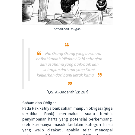
Sahan dan Obligasi
Hai Orang-Orang yang beriman,
nafkahkanlah (dijalan Allah) sebagian
dari usahamu yang baik-baik dan
sebagian dari apa yang Kami
keluarkan dari bumi untuk kamu
[QS. Al-Baqarah(2): 267]
Saham dan Obligasi
Pada Hakikatnya baik saham maupun obligasi (juga
sertifikat Bank) merupakan suatu bentuk
penyimpanan harta yang potensial berkembang.
oleh karenanya masuk kedalam kategori harta
yang wajib dizakati, apabila telah mencapai