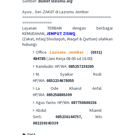
Sumber:
Buklet lazismu.org
Ayoo... ber-ZAKAT di Lazismu Jember
==========================================
==============
Layanan TERBAIK dengan berbagai
KEMUDAHAN,
JEMPUT ZISWQ
(Zakat, Infaq/Shodaqoh, Waqaf & Qurban) silahkan
hubungi:
Office
Lazismu Jember
:
(0331)
484785
(Jam Kerja 08.00 sd 16.00)
Kamiludin: HP/WA:
085257238205
M. Syaikur Rodi:
HP/WA:
0852234678055
La Ode Khairul Anfal:
HP/WA:
085258805309
Agus Yanto: HP/WA:
087750600156
Abdul Khamil:
SmS:
085236144757,
WA
:
082230343339
TAGS