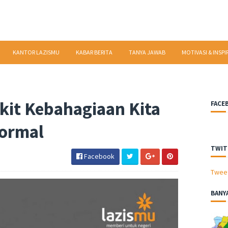
KANTOR LAZISMU
KABAR BERITA
TANYA JAWAB
MOTIVASI & INSPI
ikit Kebahagiaan Kita
FACE
formal
TWIT
Facebook
Twee
BANY