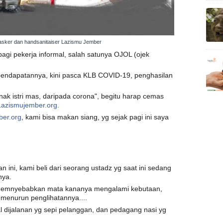
asker dan handsanitaiser Lazismu Jember
agi pekerja informal, salah satunya OJOL (ojek
pendapatannya, kini pasca KLB COVID-19, penghasilan
nak istri mas, daripada corona", begitu harap cemas
Lazismujember.org.
ber.org
, kami bisa makan siang, yg sejak pagi ini saya
n ini, kami beli dari seorang ustadz yg saat ini sedang
nya.
 memnyebabkan mata kananya mengalami kebutaan,
 menurun penglihatannya....
al dijalanan yg sepi pelanggan, dan pedagang nasi yg