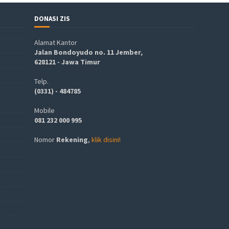
DONASI ZIS
Alamat Kantor
Jalan Bondoyudo no. 11 Jember,
628121 - Jawa Timur
Telp.
(0331) - 484785
Mobile
081 232 000 995
Nomor
Rekening
,
klik disini!