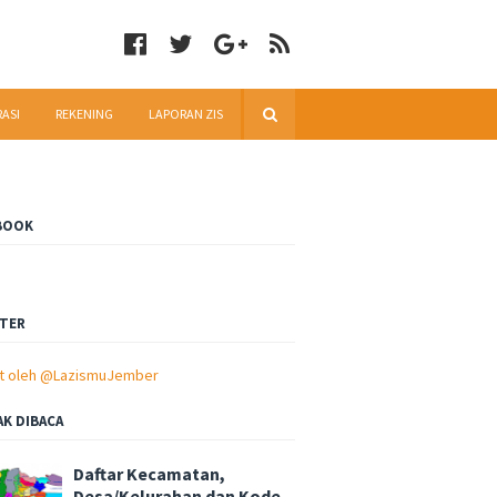
RASI
REKENING
LAPORAN ZIS
BOOK
TER
t oleh @LazismuJember
AK DIBACA
Daftar Kecamatan,
Desa/Kelurahan dan Kode