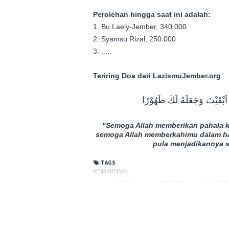
Perolehan hingga saat ini adalah:
1. Bu Laely-Jember, 340.000
2. Syamsu Rizal, 250.000
3. .....
Teriring Doa dari LazismuJember.org
َبْقَيْتَ وَجَعَلَهُ لَكَ طَهُوْرًا
"Semoga Allah memberikan pahala 
semoga Allah memberkahimu dalam ha
pula menjadikannya 
TAGS
KEMANUSIAAN