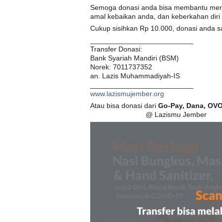
Semoga donasi anda bisa membantu me
amal kebaikan anda, dan keberkahan diri
Cukup sisihkan Rp 10.000, donasi anda 
__________________________
Transfer Donasi:
Bank Syariah Mandiri (BSM)
Norek: 7011737352
an. Lazis Muhammadiyah-IS
__________________________
www.lazismujember.org
Atau bisa donasi dari
Go-Pay, Dana, OVO
👇🏿
👇🏿
👇🏿
👇🏿
👇🏿
👇🏿
@ Lazismu Jember