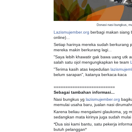
Donasi nasi bungkus, m
Lazismujember.org
berbagi makan siang b
online)...
Setiap harinya mereka sudah berkurang 
mereka makin berkurang lagi...
"Saya lebih khawatir gak bawa uang utk a
salah satu ojol mengungkapkan ke team
"Terima kasih atas kepedulian
lazismujem
belum sarapan", katanya berkaca-kaca
🙏
😭
🙏
==========================
Sebagai tambahan informasi...
Nasi bungkus yg
lazismujember.org
bagika
memulai usaha baru, jualan nasi dirumah
Karena beliau mengalami glaukoma, yg
sedangkan mata kirinya juga sudah mulai
*Dua sisi kami bantu, satu pekerja inform
butuh pelanggan*