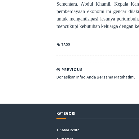
Sementara, Abdul Khamil, Kepala Ka
pemberdayaan ekonomi ini gencar dilak
untuk mengantisipasi lesunya pertumbuh
mencukupi kebutuhan keluarga dengan kem
TAGS
PREVIOUS
Donasikan Infaq Anda Bersama Matahatimu
KATEGORI
Kabar Berita
Program