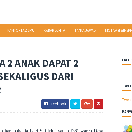
KANTOR LAZISMU
KABAR BERITA
TANYA JAWAB
MOTIVASI & INSPI
A 2 ANAK DAPAT 2
FACE
SEKALIGUS DARI
R
TWIT
Twee
Facebook
BANY
ah hari bahagia bagi Siti Mujayanah (36) warga Desa