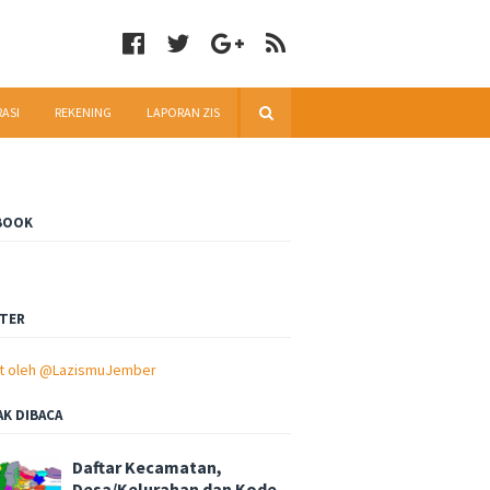
RASI
REKENING
LAPORAN ZIS
BOOK
TER
t oleh @LazismuJember
AK DIBACA
Daftar Kecamatan,
Desa/Kelurahan dan Kode