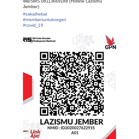
Wa/SMS 08113669188 (Hotline Lazismu
Jember)
#
zakathebat
#
memberiuntuknegeri
#
covid_19