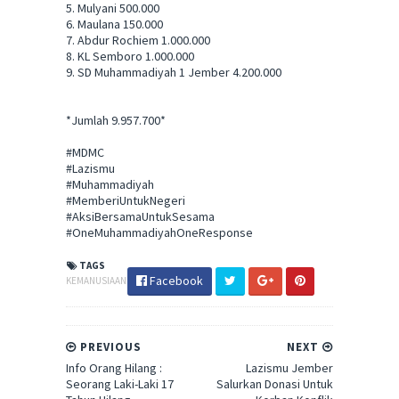
5. Mulyani 500.000
6. Maulana 150.000
7. Abdur Rochiem 1.000.000
8. KL Semboro 1.000.000
9. SD Muhammadiyah 1 Jember 4.200.000
*Jumlah 9.957.700*
#MDMC
#Lazismu
#Muhammadiyah
#MemberiUntukNegeri
#AksiBersamaUntukSesama
#OneMuhammadiyahOneResponse
TAGS
Facebook
KEMANUSIAAN
PREVIOUS
NEXT
Info Orang Hilang :
Lazismu Jember
Seorang Laki-Laki 17
Salurkan Donasi Untuk