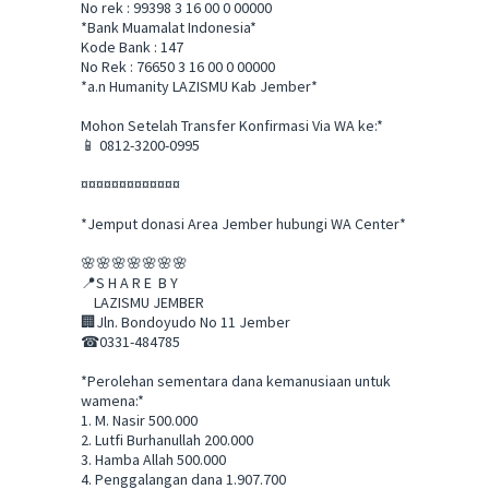
No rek : 99398 3 16 00 0 00000
*Bank Muamalat Indonesia*
Kode Bank : 147
No Rek : 76650 3 16 00 0 00000
*a.n Humanity LAZISMU Kab Jember*
Mohon Setelah Transfer Konfirmasi Via WA ke:*
📱 0812-3200-0995
¤¤¤¤¤¤¤¤¤¤¤¤¤
*Jemput donasi Area Jember hubungi WA Center*
🌸🌸🌸🌸🌸🌸🌸
📍S H A R E B Y
LAZISMU JEMBER
🏢Jln. Bondoyudo No 11 Jember
☎0331-484785
*Perolehan sementara dana kemanusiaan untuk
wamena:*
1. M. Nasir 500.000
2. Lutfi Burhanullah 200.000
3. Hamba Allah 500.000
4. Penggalangan dana 1.907.700