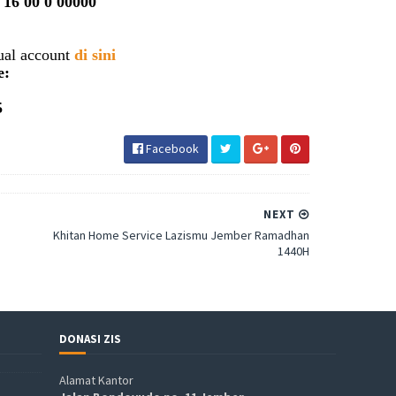
 16 00 0 00000
ual account
di sini
e:
5
Facebook
NEXT
Khitan Home Service Lazismu Jember Ramadhan
1440H
DONASI ZIS
Alamat Kantor