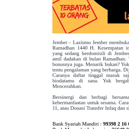
Jember - Lazismu Jember membuka
Ramadhan 1440 H. Kesempatan in
yang sedang berdomisili di Jemb
amil dadakan di bulan Ramadhan. T
bonusnya juga. Menarik bukan? Yuk 
tentu pengalaman yang berharga. Di
Caranya daftar tinggal masuk sa
biodatamu di sana. Yuk berga
Mencerahkan.
Be
rsinergi dan berbagi bersa
kebermanfaatan untuk sesama. Cara
11, atau
Donasi Transfer Infaq dan 
Bank Syariah Mandiri :
99398
2 16 