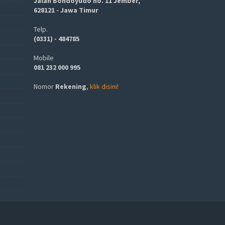
Jalan Bondoyudo no. 11 Jember,
628121 - Jawa Timur
Telp.
(0331) - 484785
Mobile
081 232 000 995
Nomor
Rekening
,
klik disini!