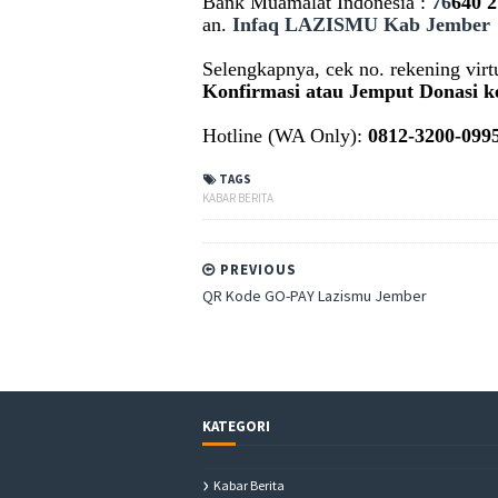
Bank Muamalat Indonesia :
76
640 2
an.
Infaq
LAZISMU Kab Jember
Selengkapnya, cek no. rekening virt
Konfirmasi atau Jemput Donasi k
Hotline (WA Only):
0812-3200-099
TAGS
KABAR BERITA
PREVIOUS
QR Kode GO-PAY Lazismu Jember
KATEGORI
Kabar Berita