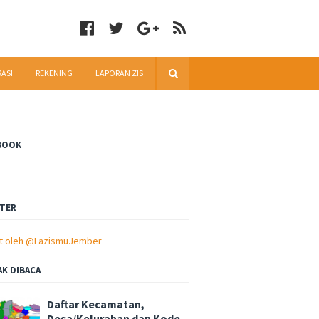
RASI
REKENING
LAPORAN ZIS
BOOK
TER
t oleh @LazismuJember
AK DIBACA
Daftar Kecamatan,
Desa/Kelurahan dan Kode