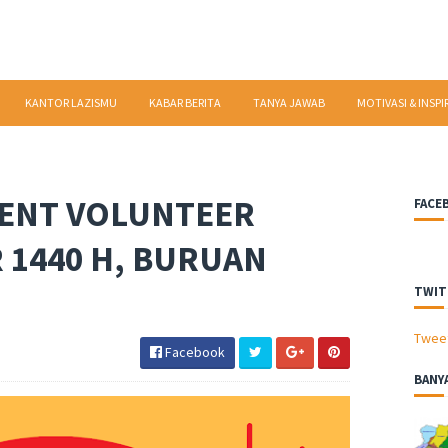
KANTOR LAZISMU
KABAR BERITA
TANYA JAWAB
MOTIVASI & INSPI
ENT VOLUNTEER
FACE
 1440 H, BURUAN
TWIT
Twee
Facebook
BANY