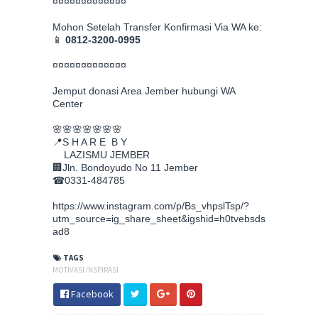
¤¤¤¤¤¤¤¤¤¤¤¤¤
Mohon Setelah Transfer Konfirmasi Via WA ke:
📱
0812-3200-0995
¤¤¤¤¤¤¤¤¤¤¤¤¤
Jemput donasi Area Jember hubungi WA
Center
🌸🌸🌸🌸🌸🌸🌸
📍S H A R E B Y
LAZISMU JEMBER
🏢Jln. Bondoyudo No 11 Jember
☎0331-484785
https://www.instagram.com/p/Bs_vhpslTsp/?
utm_source=ig_share_sheet&igshid=h0tvebsds
ad8
TAGS
MOTIVASI INSPIRASI
Facebook