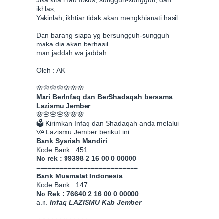
Jika kita mau fokus, sungguh-sungguh, dan
ikhlas,
Yakinlah, ikhtiar tidak akan mengkhianati hasil
Dan barang siapa yg bersungguh-sungguh
maka dia akan berhasil
man jaddah wa jaddah
Oleh : AK
🌸🌸🌸🌸🌸🌸🌸
Mari BerInfaq dan BerShadaqah bersama
Lazismu Jember
🌸🌸🌸🌸🌸🌸🌸
🗳 Kirimkan Infaq dan Shadaqah anda melalui
VA Lazismu Jember berikut ini:
Bank Syariah Mandiri
Kode Bank : 451
No rek : 99398 2 16 00 0 00000
==========================
Bank Muamalat Indonesia
Kode Bank : 147
No Rek : 76640 2 16 00 0 00000
a.n.
Infaq LAZISMU Kab Jember