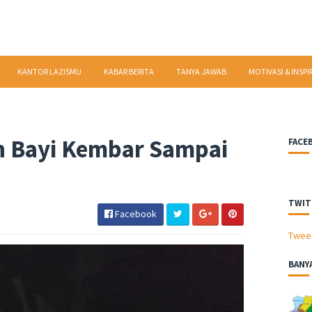
KANTOR LAZISMU
KABAR BERITA
TANYA JAWAB
MOTIVASI & INSPI
n Bayi Kembar Sampai
FACE
TWIT
Facebook
Twee
BANY