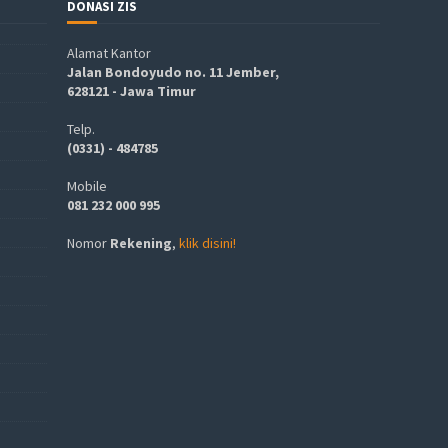
DONASI ZIS
Alamat Kantor
Jalan Bondoyudo no. 11 Jember,
628121 - Jawa Timur
Telp.
(0331) - 484785
Mobile
081 232 000 995
Nomor
Rekening
,
klik disini!