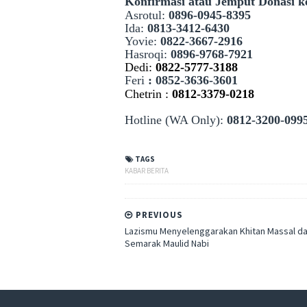
Konfirmasi atau Jemput Donasi k
Asrotul:
0896-0945-8395
Ida:
0813-3412-6430
Yovie:
0822-3667-2916
Hasroqi:
0896-9768-7921
Dedi:
0822-5777-3188
Feri
: 0852-3636-3601
Chetrin :
081
2-3379-0218
Hotline (WA Only):
0812-3200-099
TAGS
KABAR BERITA
PREVIOUS
Lazismu Menyelenggarakan Khitan Massal d
Semarak Maulid Nabi