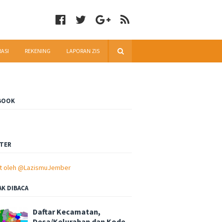
RASI
REKENING
LAPORAN ZIS
BOOK
TER
t oleh @LazismuJember
AK DIBACA
Daftar Kecamatan,
Desa/Kelurahan dan Kode