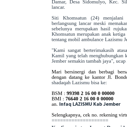
Damar, Desa Sidomulyo, Kec. Sil
lancar.
Siti Khomsatun (24) menjalani 
berlangsung lancar meski memaka
sebelunya merupakan hasil rujuk
Khomsatun merupakan anak ketiga 
tentang mobil ambulance Lazismu J
"Kami sangat berterimakasih ata
Kamil yang telah menghubungkan 
Jember semakin tambah jaya", ucap A
Mari bersinergi dan berbagi ber
dengan datang ke kantor Jl. Bond
shadaqah Lazismu bisa ke:
BSM :
99398 2 16 00 0 00000
BMI :
76640 2 16 00 0 00000
Infaq LAZISMU Kab Jember
an.
Selengkapnya, cek no. rekening virt
====================