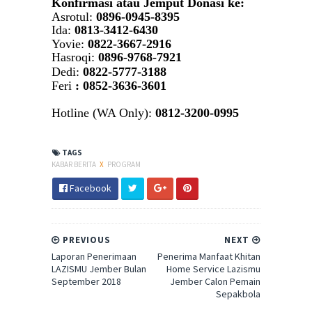
Konfirmasi atau Jemput Donasi ke:
Asrotul:
0896-0945-8395
Ida:
0813-3412-6430
Yovie:
0822-3667-2916
Hasroqi:
0896-9768-7921
Dedi:
0822-5777-3188
Feri
: 0852-3636-3601
Hotline (WA Only):
0812-3200-0995
TAGS
KABAR BERITA
X
PROGRAM
Facebook
PREVIOUS
NEXT
Laporan Penerimaan
Penerima Manfaat Khitan
LAZISMU Jember Bulan
Home Service Lazismu
September 2018
Jember Calon Pemain
Sepakbola