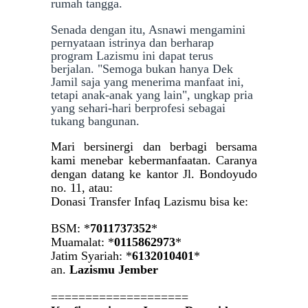
rumah tangga.
Senada dengan itu, Asnawi mengamini
pernyataan istrinya dan berharap
program Lazismu ini dapat terus
berjalan. "Semoga bukan hanya Dek
Jamil saja yang menerima manfaat ini,
tetapi anak-anak yang lain", ungkap pria
yang sehari-hari berprofesi sebagai
tukang bangunan.
Mari bersinergi dan berbagi bersama
kami menebar kebermanfaatan. Caranya
dengan datang ke kantor Jl. Bondoyudo
no. 11, atau:
Donasi Transfer Infaq Lazismu bisa ke:
BS
M: *
7011737352
*
Muamalat: *
0115862973
*
Jatim Syariah: *
6132010401
*
an.
Lazismu Jember
====================