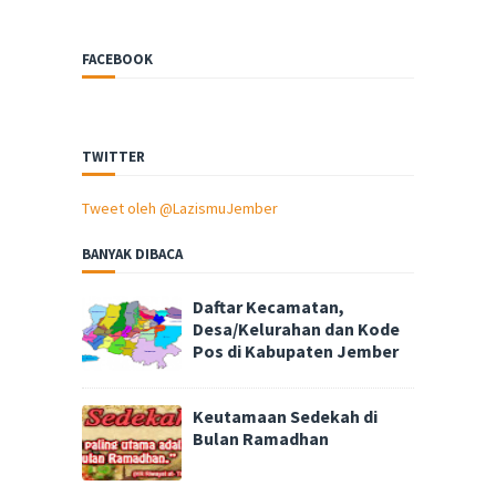
FACEBOOK
TWITTER
Tweet oleh @LazismuJember
BANYAK DIBACA
Daftar Kecamatan,
Desa/Kelurahan dan Kode
Pos di Kabupaten Jember
Keutamaan Sedekah di
Bulan Ramadhan