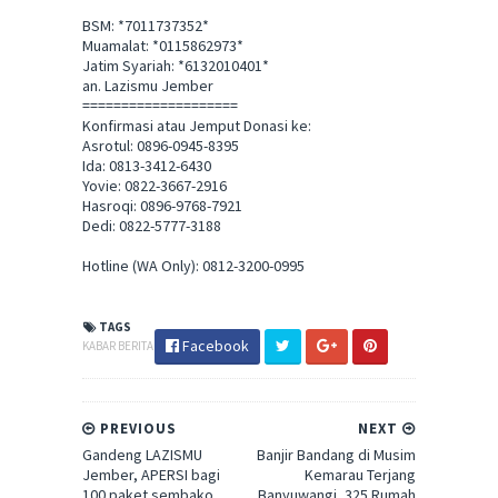
BSM: *7011737352*
Muamalat: *0115862973*
Jatim Syariah: *6132010401*
an. Lazismu Jember
====================
Konfirmasi atau Jemput Donasi ke:
Asrotul: 0896-0945-8395
Ida: 0813-3412-6430
Yovie: 0822-3667-2916
Hasroqi: 0896-9768-7921
Dedi: 0822-5777-3188
Hotline (WA Only): 0812-3200-0995
TAGS
Facebook
KABAR BERITA
PREVIOUS
NEXT
Gandeng LAZISMU
Banjir Bandang di Musim
Jember, APERSI bagi
Kemarau Terjang
100 paket sembako
Banyuwangi, 325 Rumah