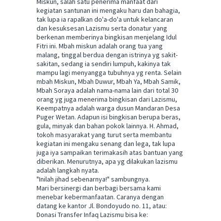
Miskun, salah satu penerima manfaat dari
kegiatan santunan ini mengaku haru dan bahagia,
tak lupa ia rapalkan do'a-do'a untuk kelancaran
dan kesuksesan Lazismu serta donatur yang
berkenan memberinya bingkisan menjelang Idul
Fitri ini. Mbah miskun adalah orang tua yang
malang, tinggal berdua dengan istrinya yg sakit-
sakitan, sedang ia sendiri lumpuh, kakinya tak
mampu lagi menyangga tubuhnya yg renta. Selain
mbah Miskun, Mbah Duwur, Mbah Ya, Mbah Samik,
Mbah Soraya adalah nama-nama lain dari total 30
orang yg juga menerima bingkisan dari Lazismu,
Keempatnya adalah warga dusun Mandaran Desa
Puger Wetan. Adapun isi bingkisan berupa beras,
gula, minyak dan bahan pokok lainnya. H. Ahmad,
tokoh masyarakat yang turut serta membantu
kegiatan ini mengaku senang dan lega, tak lupa
juga iya sampaikan terimakasih atas bantuan yang
diberikan. Menurutnya, apa yg dilakukan lazismu
adalah langkah nyata.
"Inilah jihad sebenarnya!" sambungnya.
Mari bersinergi dan berbagi bersama kami
menebar kebermanfaatan. Caranya dengan
datang ke kantor Jl. Bondoyudo no. 11, atau:
Donasi Transfer Infaq Lazismu bisa ke: