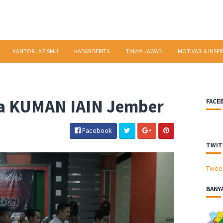
KANTOR LAZISMU
KABAR BERITA
TANYA JAWAB
MOTIVASI & INSPI
a KUMAN IAIN Jember
FACE
Facebook
TWIT
Twee
BANY