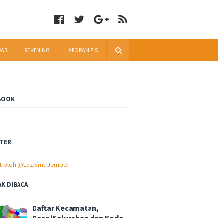
RASI
REKENING
LAPORAN ZIS
BOOK
TER
t oleh @LazismuJember
AK DIBACA
Daftar Kecamatan,
Desa/Kelurahan dan Kode