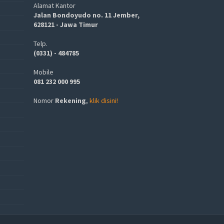
Alamat Kantor
Jalan Bondoyudo no. 11 Jember,
628121 - Jawa Timur
Telp.
(0331) - 484785
Mobile
081 232 000 995
Nomor
Rekening
,
klik disini!