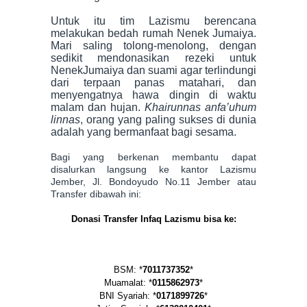
Untuk itu tim Lazismu berencana
melakukan bedah rumah Nenek Jumaiya.
Mari saling tolong-menolong, dengan
sedikit mendonasikan rezeki untuk
NenekJumaiya dan suami agar terlindungi
dari terpaan panas matahari, dan
menyengatnya hawa dingin di waktu
malam dan hujan.
Khairunnas anfa’uhum
linnas
, orang yang paling sukses di dunia
adalah yang bermanfaat bagi sesama.
B
agi yang berkenan membantu dapat
disalurkan langsung ke kantor Lazismu
Jember, Jl. Bondoyudo No.11 Jember atau
Transfer dibawah ini:
Donasi Transfer Infaq Lazismu bisa ke:
BS
M: *
7011737352
*
Muamalat: *
0115862973
*
BNI Syariah: *
0171899726
*