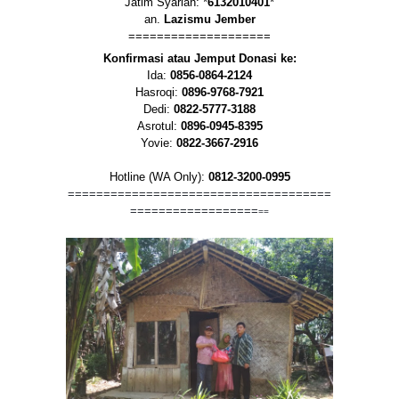
Jatim Syariah: *
6132010401
*
an.
Lazismu Jember
====================
Konfirmasi atau Jemput Donasi ke:
Ida:
0856-0864-2124
Hasroqi:
0896-9768-7921
Dedi:
0822-5777-3188
Asrotul:
0896-0945-8395
Yovie:
0822-3667-2916
Hotline (WA Only):
0812-3200-0995
=====================================
==================
==