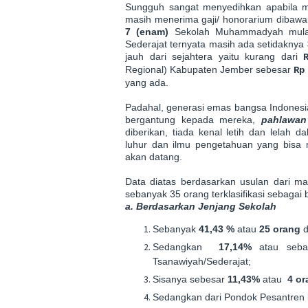
Sungguh sangat menyedihkan apabila m
masih menerima gaji/ honorarium dibawah
7 (enam)
Sekolah Muhammadyah mulai d
Sederajat ternyata masih ada setidaknya
jauh dari sejahtera yaitu kurang dari
Regional) Kabupaten Jember sebesar
R
yang ada.
Padahal, generasi emas bang
sa Indones
bergantung kepada mereka,
pahlawan
diberikan, tiada kenal letih dan lelah d
luhur dan ilmu pengetahuan yang bisa
akan datang.
Data diatas berdasarkan usulan dari ma
sebanyak 35 orang terklasifikasi sebagai b
a. Berdasarkan Jenjang Sekolah
Sebanyak
41,43 %
atau
25 orang
d
Sedangkan
17,14%
atau seb
Tsanawiyah/Sederajat;
Sisanya sebesar
11,43%
atau
4 or
Sedangkan dari Pondok Pesantren 