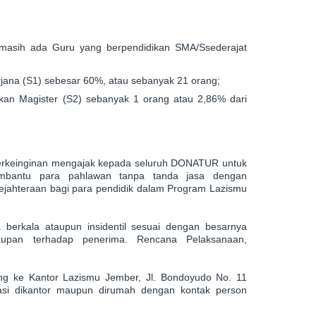
 masih ada Guru yang berpendidikan SMA/Ssederajat
jana (S1) sebesar 60%, atau sebanyak 21 orang;
kan Magister (S2) sebanyak 1 orang atau 2,86% dari
berkeinginan mengajak kepada seluruh DONATUR untuk
antu para pahlawan tanpa tanda jasa dengan
ejahteraan bagi para pendidik dalam Program Lazismu
 berkala ataupun insidentil sesuai dengan besarnya
ukupan terhadap penerima.
Rencana Pelaksanaan,
ng ke Kantor Lazismu Jember, Jl. Bondoyudo No. 11
asi dikantor maupun dirumah dengan kontak person