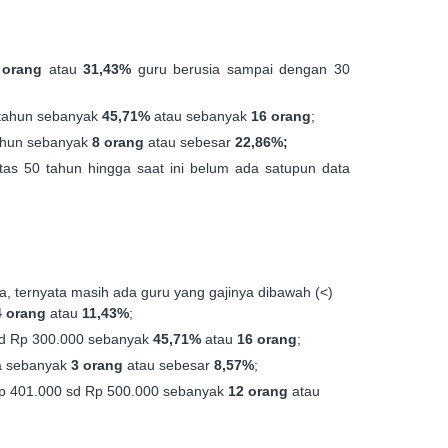
 orang
atau
31,43%
guru berusia sampai dengan 30
 tahun sebanyak
45,71%
atau sebanyak
16 orang
;
tahun sebanyak
8 orang
atau sebesar
22,86%;
as 50 tahun hingga saat ini belum ada satupun data
a, ternyata masih ada guru yang gajinya dibawah (<)
4 orang
atau
11,43%
;
 sd Rp 300.000 sebanyak
45,71%
atau
16 orang
;
da sebanyak
3 orang
atau sebesar
8,57%
;
Rp 401.000 sd Rp 500.000 sebanyak
12 orang
atau