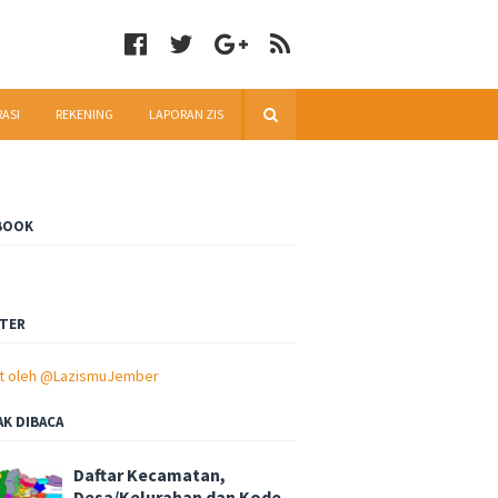
RASI
REKENING
LAPORAN ZIS
BOOK
TER
t oleh @LazismuJember
AK DIBACA
Daftar Kecamatan,
Desa/Kelurahan dan Kode