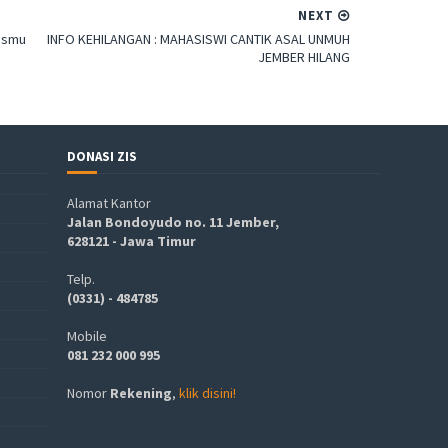
NEXT
zismu
INFO KEHILANGAN : MAHASISWI CANTIK ASAL UNMUH
JEMBER HILANG
DONASI ZIS
Alamat Kantor
Jalan Bondoyudo no. 11 Jember,
628121 - Jawa Timur
Telp.
(0331) - 484785
Mobile
081 232 000 995
Nomor
Rekening
,
klik disini!