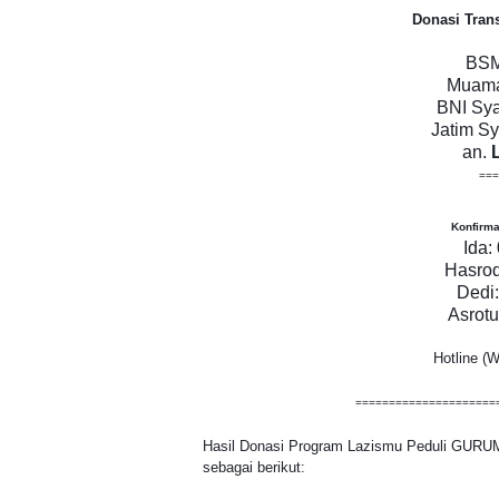
Donasi Trans
BS
M
Muamal
BNI Sya
Jatim Sy
an.
===
Konfirma
Ida:
Hasroq
Dedi
Asrotu
Hotline (W
=====================
Hasil Donasi Program Lazismu Peduli GURU
sebagai berikut: