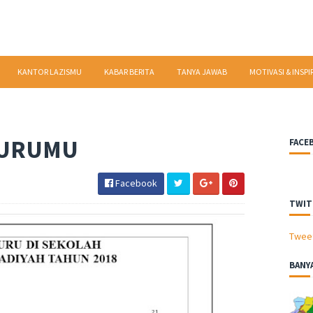
KANTOR LAZISMU
KABAR BERITA
TANYA JAWAB
MOTIVASI & INSPI
 GURUMU
FACE
Facebook
TWIT
Twee
BANY