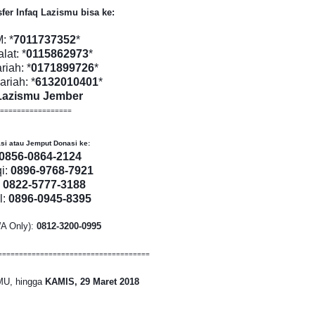
fer Infaq Lazismu bisa ke:
: *
7011737352
*
at: *
0115862973
*
riah: *
0171899726
*
ariah: *
6132010401
*
Lazismu Jember
=================
si atau Jemput Donasi ke:
0856-0864-2124
i:
0896-9768-7921
:
0822-5777-3188
l:
0896-0945-8395
A Only):
0812-3200-0995
====================================
MU, hingga
KAMIS, 29 Maret 2018