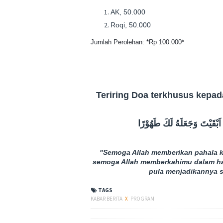
AK, 50.000
Roqi, 50.000
Jumlah Perolehan: *Rp 100.000*
Teriring Doa terkhusus kepa
َبْقَيْتَ وَجَعَلَهُ لَكَ طَهُوْرًا
"Semoga Allah memberikan pahala 
semoga Allah memberkahimu dalam ha
pula menjadikannya 
TAGS
KABAR BERITA
X
PROGRAM