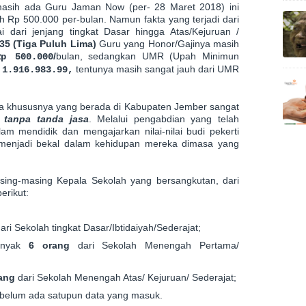
asih ada Guru Jaman Now (per- 28 Maret 2018) ini
 Rp 500.000 per-bulan. Namun fakta yang terjadi dari
ari jenjang tingkat Dasar hingga Atas/Kejuruan /
35 (Tiga Puluh Lima)
Guru yang Honor/Gajinya masih
/
bulan, sedangkan UMR (Upah Minimun
Rp 500.000
tentunya masih sangat jauh dari UMR
p
1.916.983.99,
ia khususnya yang berada di Kabupaten Jember sangat
 tanpa tanda jasa
. Melalui pengabdian yang telah
alam mendidik dan mengajarkan nilai-nilai budi pekerti
 menjadi bekal dalam kehidupan mereka dimasa yang
sing-masing Kepala Sekolah yang bersangkutan, dari
erikut:
ari Sekolah tingkat Dasar/Ibtidaiyah/Sederajat;
anyak
6 orang
dari Sekolah Menengah Pertama/
ang
dari Sekolah Menengah Atas/ Kejuruan/ Sederajat;
belum ada satupun data yang masuk.