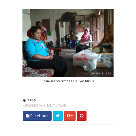
Team saat di rumah adik Ilyas Kholili
TAGS
KABAR BERITA
X
TANYA JAWAB
Facebook