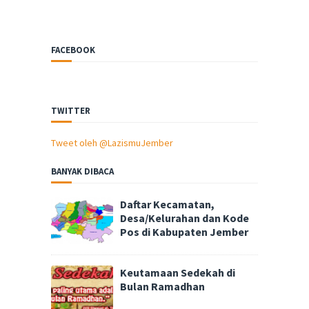
FACEBOOK
TWITTER
Tweet oleh @LazismuJember
BANYAK DIBACA
Daftar Kecamatan,
Desa/Kelurahan dan Kode
Pos di Kabupaten Jember
Keutamaan Sedekah di
Bulan Ramadhan