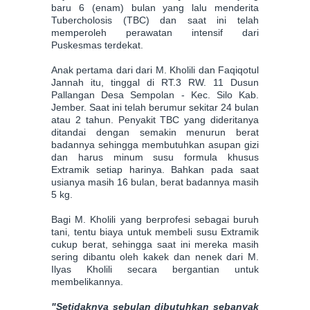
baru 6 (enam) bulan yang lalu menderita
Tubercholosis (TBC) dan saat ini telah
memperoleh perawatan intensif dari
Puskesmas terdekat.
Anak pertama dari dari M. Kholili dan Faqiqotul
Jannah itu, tinggal di RT.3 RW. 11 Dusun
Pallangan Desa Sempolan - Kec. Silo Kab.
Jember. Saat ini telah berumur sekitar 24 bulan
atau 2 tahun. Penyakit TBC yang dideritanya
ditandai dengan semakin menurun berat
badannya sehingga membutuhkan asupan gizi
dan harus minum susu formula khusus
Extramik setiap harinya. Bahkan pada saat
usianya masih 16 bulan, berat badannya masih
5 kg.
Bagi M. Kholili yang berprofesi sebagai buruh
tani, tentu biaya untuk membeli susu Extramik
cukup berat, sehingga saat ini mereka masih
sering dibantu oleh kakek dan nenek dari M.
Ilyas Kholili secara bergantian untuk
membelikannya.
"Setidaknya sebulan dibutuhkan sebanyak