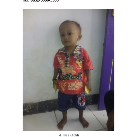
Irul:
0852-5880-5309
M. Ilyas Kholili