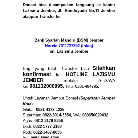
Donasi bisa disampaikan langsung ke kantor
Lazismu Jember, Jl. Bondoyudo No.11 Jember
ataupun Transfer ke:
Bank Syariah Mandiri (BSM)
Jember
Norek: 7011737352 (Infaq)
an.
Lazismu Jember
Silahkan
Bagi yang telah Transfer bisa
konfirmasi
HOTLINE LAZISMU
ke
JEMBER
melalui:
SmS/WA
081232000995,
ke:
Telp:
0331-484785.
Untuk Layanan Jemput Donasi (
Seputaran Jember
Kota
):
Ghifar:
0821-4172-1226
Sutarman:
0822-3014-3354,
WA:
089650620432
Agus:
0812-3179-8356
Dedi:
0822-5777-3188
Rodi:
0822-3467-8055