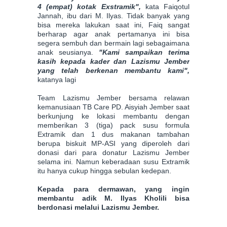
4 (empat) kotak Exstramik",
kata Faiqotul
Jannah, ibu dari M. Ilyas. Tidak banyak yang
bisa mereka lakukan saat ini, Faiq sangat
berharap agar anak pertamanya ini bisa
segera sembuh dan bermain lagi sebagaimana
anak seusianya.
"Kami sampaikan terima
kasih kepada kader dan Lazismu Jember
yang telah berkenan membantu kami",
katanya lagi
Team Lazismu Jember bersama relawan
kemanusiaan TB Care PD. Aisyiah Jember saat
berkunjung ke lokasi membantu dengan
memberikan 3 (tiga) pack susu formula
Extramik dan 1 dus makanan tambahan
berupa biskuit MP-ASI yang diperoleh dari
donasi dari para donatur Lazismu Jember
selama ini. Namun keberadaan susu Extramik
itu hanya cukup hingga sebulan kedepan.
Kepada para dermawan, yang ingin
membantu adik M. Ilyas Kholili bisa
berdonasi melalui Lazismu Jember.