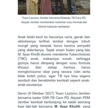
Team Lazismu Jember bersama Relawan TB Care PD.
Aisyiah Jember memberikan santunan susu formula dan
biskuit makanan tambahan
Anak lelaki kecil itu harusnya ceria, gerak dan
aktivitasnya terlihat lambat dengan tubuh
mungil yang tampak kurus karena penyakit
yang dideritanya. Sejak enam bulan yang lalu
M. Ilyas Kholili divonis menderita Tubercholosis
(TBC) anak, makannya susah, sehingga
gizinya harus ditopang dengan susu formula
khusus dan setiap harinya harus
mengkonsumsi obat yang secara rutin serta
tidak boleh putus, agar TB nya bisa segera
sembuh dan beraktivitas kembali seperti anak-
anak seusianya.
Senin (9 Oktober 2017) Team Lazismu Jember
bersama kader SSR-TB Care PD. Aisyiah PDM
Jember kembali berkunjung ke salah seorang
bayi laki-laki bernama
M. Ilyas Kholili
, yang