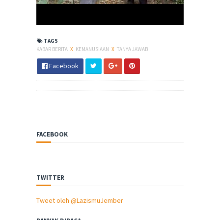
TAGS
KABAR BERITA
X
KEMANUSIAAN
X
TANYA JAWAB
Facebook
FACEBOOK
TWITTER
Tweet oleh @LazismuJember