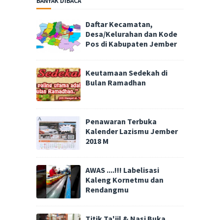
BANYAK DIBACA
Daftar Kecamatan,
Desa/Kelurahan dan Kode
Pos di Kabupaten Jember
Keutamaan Sedekah di
Bulan Ramadhan
Penawaran Terbuka
Kalender Lazismu Jember
2018 M
AWAS ....!!! Labelisasi
Kaleng Kornetmu dan
Rendangmu
Titik Ta'jil & Nasi Buka