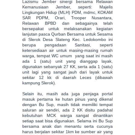
Lazismu Jember sinergi bersama Relawan
Kemanusiaan Jember, seperti: Majelis
Lingkungan Hidup (MLH) PDM, mdmc, KOKAM
SAR PDPM, Orari, Trooper Nusantara,
Relawan BPBD dan sebagainya telah
bersepakat untuk melaksanakan kegiatan
lanjutan pasca Qurban Bersama untuk Sesama
di Slerok Desa Slateng Kec. Ledokombo ini
berupa pengadaan Sanitasi, seperti
ketersediaan air untuk masing-masing rumah
warga, tempat WC umum yang saat ini masih
ada 1 (satu) unit yang dianggap layak,
digunakan sebanyak 27 KK, serta ada 1 (satu)
unit lagi yang sangat jauh dari layak untuk
sekitar 12 kk di daerah Leces (dibawah
kampung Slerok).
Selain itu, masih ada juga penjaga portal
masuk pertama ke hutan pinus yang dikenal
dengan Bu Sup, masih tidak memiliki tempat
saluran air sendiri, ada 2 KK disitu padahal
kebutuhan MCK warga sangat dinantikan
setiap saat bisa digunakan. Selama ini Bu Sup
bersama anak dan menantu serta cucunya
harus berjalan sekitar 1km ke sumber air yang