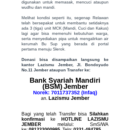
digunakan untuk memasak, mencuci ataupun
wudhu dan mandi.
Melihat kondisi seperti itu, segenap Relawan
telah bersepakat untuk membantu setidaknya
ada 3 (tiga) unit MCK (Mandi, Cuci dan Kakus)
lagi agar bisa memenuhi kebutuhan warga,
serta menyediakan pipa untuk mengalirkan air
kerumah Bu Sup yang berada di portal
pertama menuju Slerok.
Donasi bisa disampaikan langsung ke
kantor Lazismu Jember, Jl. Bondoyudo
No.11 Jember ataupun Transfer ke:
Bank Syariah Mandiri
(BSM)
Jember
Norek: 7011737352 (Infaq)
Lazismu Jember
an.
Bagi yang telah Transfer bisa
Silahkan
konfirmasi
ke
HOTLINE LAZISMU
JEMBER
melalui:
SmS/WA
ke:
081232000995,
Telp:
0331-484785.