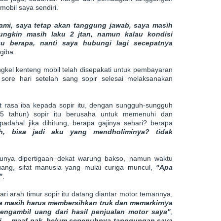
mobil saya sendiri.
ami, saya tetap akan tanggung jawab, saya masih
ungkin masih laku 2 jtan, namun kalau kondisi
u berapa, nanti saya hubungi lagi secepatnya
ngiba.
gkel kenteng mobil telah disepakati untuk pembayaran
sore hari setelah sang sopir selesai melaksanakan
it rasa iba kepada sopir itu, dengan sungguh-sungguh
25 tahun) sopir itu berusaha untuk memenuhi dan
adahal jika dihitung, berapa gajinya sehari? berapa
h, bisa jadi aku yang mendholiminya? tidak
gunya dipertigaan dekat warung bakso, namun waktu
uang, sifat manusia yang mulai curiga muncul,
"Apa
"
.
dari arah timur sopir itu datang diantar motor temannya,
a masih harus membersihkan truk dan memarkirnya
mengambil uang dari hasil penjualan motor saya"
,
i..., maaf pak, belum sepenuhnya tanggungan saya