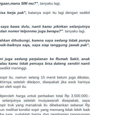
uargaan,mana SIM mu?"
, tanyaku lagi.
isa kerja pak",
katanya sopir itu lagi dengan sedikit
 saya bawa dulu, nanti kamu pikirkan selanjutnya
, dan nomor telponmu juga berapa?"
. tanyaku lagi.
ilahkan dihubungi, karena saya sedang tidak punya
baik-baiknya saja, saya siap tanggung jawab pak",
ni juga sedang perjalanan ke Rumah Sakit, anak
lau kamu tidak percaya bisa dateng sendiri nanti
sedikit meninggi.
pir itu, namun selang 15 menit belum juga dibalas,
irnya setelah ditelpon, disepakati jika esok harinya
n oleh sopir itu.
iperoleh harga untuk perbaikan total Rp 3.500.000,-
 selanjutnya setelah musyawarah disepakati, saya
pir truk yang menabrak itu dibebankan sebesar Rp
mun melihat kondisi sopir yang memang tidak lebih baik
iba juga, sudahlah harga dan pembagian tanggungan