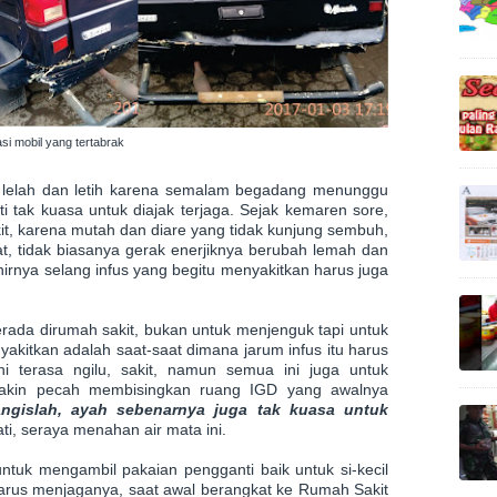
asi mobil yang tertabrak
ng lelah dan letih karena semalam begadang menunggu
i tak kuasa untuk diajak terjaga. Sejak kemaren sore,
it, karena mutah dan diare yang tidak kunjung sembuh,
cat, tidak biasanya gerak enerjiknya berubah lemah dan
irnya selang infus yang begitu menyakitkan harus juga
berada dirumah sakit, bukan untuk menjenguk tapi untuk
akitkan adalah saat-saat dimana jarum infus itu harus
ni terasa ngilu, sakit, namun semua ini juga untuk
a makin pecah membisingkan ruang IGD yang awalnya
angislah, ayah sebenarnya juga tak kuasa untuk
hati, seraya menahan air mata ini.
untuk mengambil pakaian pengganti baik untuk si-kecil
arus menjaganya, saat awal berangkat ke Rumah Sakit