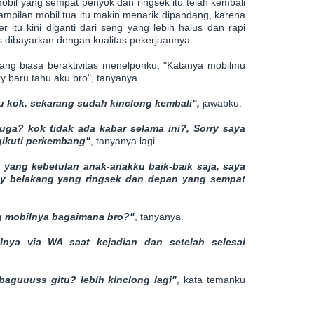
mobil yang sempat penyok dan ringsek itu telah kembali
ampilan mobil tua itu makin menarik dipandang, karena
 itu kini diganti dari seng yang lebih halus dan rapi
 dibayarkan dengan kualitas pekerjaannya.
yang biasa beraktivitas menelponku, "Katanya mobilmu
y baru tahu aku bro", tanyanya.
u kok, sekarang sudah kinclong kembali",
jawabku.
ga? kok tidak ada kabar selama ini?, Sorry saya
ngikuti perkembang"
, tanyanya lagi.
 yang kebetulan anak-anakku baik-baik saja, saya
y belakang yang ringsek dan depan yang sempat
ng mobilnya bagaimana bro?"
, tanyanya.
lnya via WA saat kejadian dan setelah selesai
 baguuuss gitu? lebih kinclong lagi"
, kata temanku