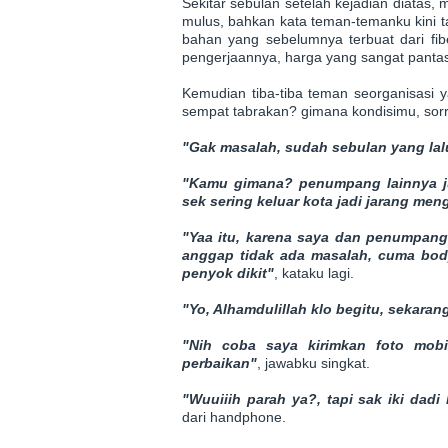
Sekitar sebulan setelah kejadian diatas, 
mulus, bahkan kata teman-temanku kini t
bahan yang sebelumnya terbuat dari fiber
pengerjaannya, harga yang sangat pantas
Kemudian tiba-tiba teman seorganisasi 
sempat tabrakan? gimana kondisimu, sorr
"Gak masalah, sudah sebulan yang lal
"Kamu gimana? penumpang lainnya ju
sek sering keluar kota jadi jarang me
"Yaa itu, karena saya dan penumpang
anggap tidak ada masalah, cuma bod
penyok dikit"
, kataku lagi.
"Yo, Alhamdulillah klo begitu, sekara
"Nih coba saya kirimkan foto mobi
perbaikan"
, jawabku singkat.
"Wuuiiih parah ya?, tapi sak iki dadi
dari handphone.