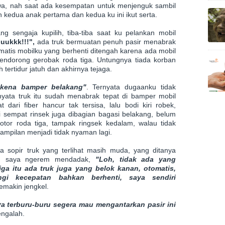
wa, nah saat ada kesempatan untuk menjenguk sambil
edua anak pertama dan kedua ku ini ikut serta.
ang sengaja kupilih, tiba-tiba saat ku pelankan mobil
duukkk!!!",
ada truk bermuatan penuh pasir menabrak
matis mobilku yang berhenti ditengah karena ada mobil
endorong gerobak roda tiga. Untungnya tiada korban
tertidur jatuh dan akhirnya tejaga.
i kena bamper belakang"
.
Ternyata dugaanku tidak
nyata truk itu sudah menabrak tepat di bamper mobil
dari fiber hancur tak tersisa, lalu bodi kiri robek,
pi sempat rinsek juga dibagian bagasi belakang, belum
or roda tiga, tampak ringsek kedalam, walau tidak
mpilan menjadi tidak nyaman lagi.
 sopir truk yang terlihat masih muda, yang ditanya
h saya ngerem mendadak,
"Loh, tidak ada yang
ga itu ada truk juga yang belok kanan, otomatis,
ngi kecepatan bahkan berhenti, saya sendiri
semakin jengkel.
a terburu-buru segera mau mengantarkan pasir ini
engalah.