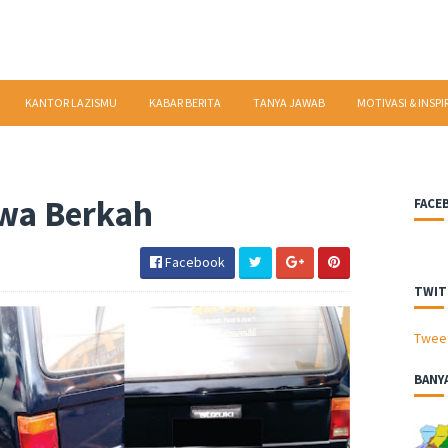
KANTOR LAZISMU
KABAR BERITA
TANYA JAWAB
MOTIVASI & INSPI
wa Berkah
FACE
Facebook
TWIT
Twee
BANY