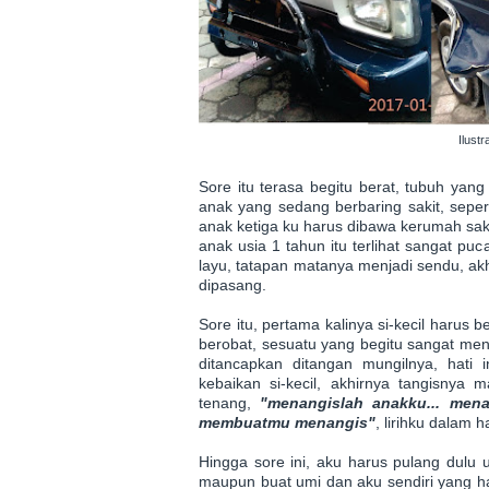
Ilustr
Sore itu terasa begitu berat, tubuh ya
anak yang sedang berbaring sakit, sepert
anak ketiga ku harus dibawa kerumah sak
anak usia 1 tahun itu terlihat sangat pu
layu, tatapan matanya menjadi sendu, akh
dipasang.
Sore itu, pertama kalinya si-kecil harus 
berobat, sesuatu yang begitu sangat meny
ditancapkan ditangan mungilnya, hati i
kebaikan si-kecil, akhirnya tangisny
tenang,
"menangislah anakku... men
membuatmu menangis"
, lirihku dalam 
Hingga sore ini, aku harus pulang dulu 
maupun buat umi dan aku sendiri yang h