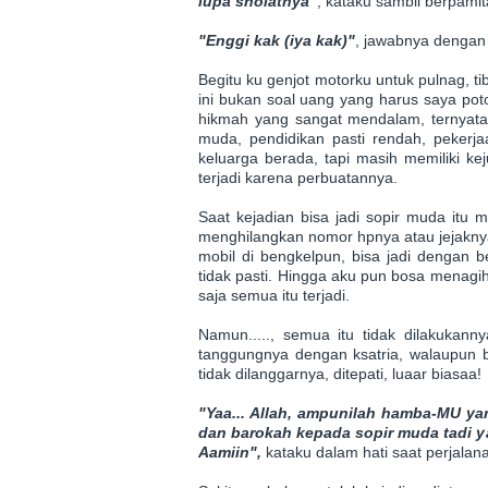
lupa sholatnya"
, kataku sambil berpamit
"Enggi kak (iya kak)"
, jawabnya dengan 
Begitu ku genjot motorku untuk pulnag, tiba-
ini bukan soal uang yang harus saya pot
hikmah yang sangat mendalam, ternyata 
muda, pendidikan pasti rendah, pekerja
keluarga berada, tapi masih memiliki ke
terjadi karena perbuatannya.
Saat kejadian bisa jadi sopir muda itu me
menghilangkan nomor hpnya atau jejakny
mobil di bengkelpun, bisa jadi dengan 
tidak pasti. Hingga aku pun bosa menagih
saja semua itu terjadi.
Namun....., semua itu tidak dilakukan
tanggungnya dengan ksatria, walaupun b
tidak dilanggarnya, ditepati, luaar biasaa!
"Yaa... Allah, ampunilah hamba-MU yan
dan barokah kepada sopir muda tadi 
Aamiin",
kataku dalam hati saat perjala