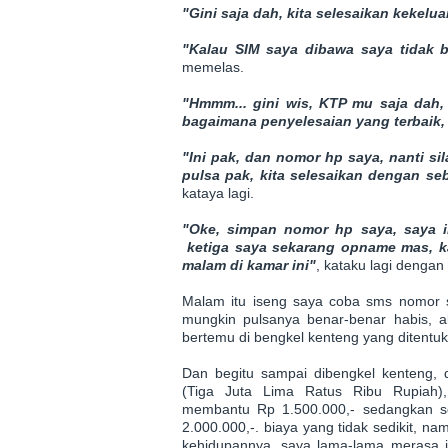
"Gini saja dah, kita selesaikan kekel
"Kalau SIM saya dibawa saya tidak b
memelas.
"Hmmm... gini wis, KTP mu saja dah,
bagaimana penyelesaian yang terbaik
"Ini pak, dan nomor hp saya, nanti s
pulsa pak, kita selesaikan dengan se
kataya lagi.
"Oke, simpan nomor hp saya, saya i
ketiga saya sekarang opname mas, ka
malam di kamar ini"
, kataku lagi dengan 
Malam itu iseng saya coba sms nomor so
mungkin pulsanya benar-benar habis, akh
bertemu di bengkel kenteng yang ditentuka
Dan begitu sampai dibengkel kenteng, d
(Tiga Juta Lima Ratus Ribu Rupiah),
membantu Rp 1.500.000,- sedangkan so
2.000.000,-. biaya yang tidak sedikit, na
kehidupannya, saya lama-lama merasa 