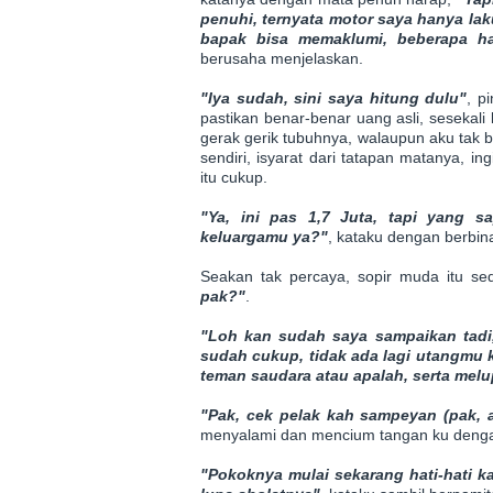
penuhi, ternyata motor saya hanya lak
bapak bisa memaklumi, beberapa ha
berusaha menjelaskan.
"Iya sudah, sini saya hitung dulu"
, p
pastikan benar-benar uang asli, sesekali 
gerak gerik tubuhnya, walaupun aku tak
sendiri, isyarat dari tatapan matanya, i
itu cukup.
"Ya, ini pas 1,7 Juta, tapi yang s
keluargamu ya?"
, kataku dengan berbina
Seakan tak percaya, sopir muda itu sed
pak?"
.
"Loh kan sudah saya sampaikan tadi,
sudah cukup, tidak ada lagi utangmu 
teman saudara atau apalah, serta melu
"Pak, cek pelak kah sampeyan (pak, 
menyalami dan mencium tangan ku dengan
"Pokoknya mulai sekarang hati-hati ka