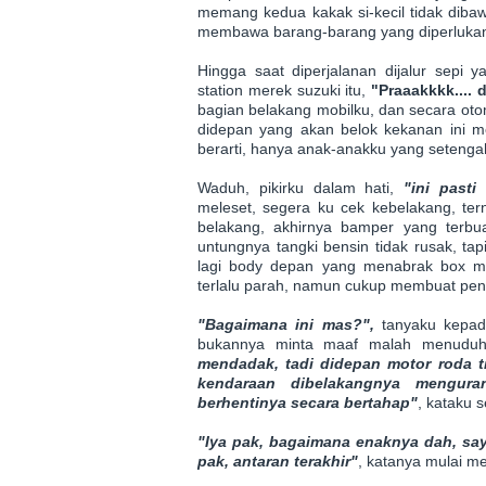
memang kedua kakak si-kecil tidak diba
membawa barang-barang yang diperlukan k
Hingga saat diperjalanan dijalur sepi y
station merek suzuki itu,
"Praaakkkk.... 
bagian belakang mobilku, dan secara oto
didepan yang akan belok kekanan ini m
berarti, hanya anak-anakku yang setengah 
Waduh, pikirku dalam hati,
"ini past
meleset, segera ku cek kebelakang, ter
belakang, akhirnya bamper yang terbuat 
untungnya tangki bensin tidak rusak, ta
lagi body depan yang menabrak box mot
terlalu parah, namun cukup membuat pena
"Bagaimana ini mas?",
tanyaku kepada
bukannya minta maaf malah menudu
mendadak, tadi didepan motor roda ti
kendaraan dibelakangnya mengura
berhentinya secara bertahap"
, kataku 
"Iya pak, bagaimana enaknya dah, say
pak, antaran terakhir"
, katanya mulai m