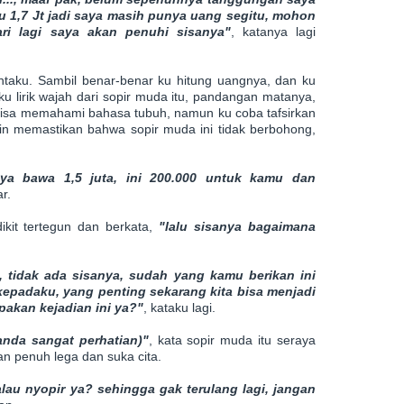
u 1,7 Jt jadi saya masih punya uang segitu, mohon
ri lagi saya akan penuhi sisanya"
, katanya lagi
intaku. Sambil benar-benar ku hitung uangnya, dan ku
ku lirik wajah dari sopir muda itu, pandangan matanya,
 bisa memahami bahasa tubuh, namun ku coba tafsirkan
ngin memastikan bahwa sopir muda ini tidak berbohong,
aya bawa 1,5 juta, ini 200.000 untuk kamu dan
r.
ikit tertegun dan berkata,
"lalu sisanya bagaimana
 tidak ada sisanya, sudah yang kamu berikan ini
kepadaku, yang penting sekarang kita bisa menjadi
pakan kejadian ini ya?"
, kataku lagi.
anda sangat perhatian)"
, kata sopir muda itu seraya
 penuh lega dan suka cita.
lau nyopir ya? sehingga gak terulang lagi, jangan