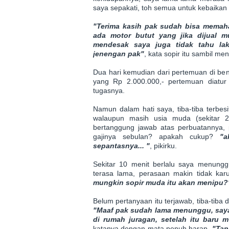
saya sepakati, toh semua untuk kebaikan 
"Terima kasih pak sudah bisa memah
ada motor butut yang jika dijual m
mendesak saya juga tidak tahu lak
jenengan pak"
, kata sopir itu sambil me
Dua hari kemudian dari pertemuan di ben
yang Rp 2.000.000,- pertemuan diatur 
tugasnya.
Namun dalam hati saya, tiba-tiba terbes
walaupun masih usia muda (sekitar 
bertanggung jawab atas perbuatannya, p
gajinya sebulan? apakah cukup?
"a
sepantasnya... "
, pikirku.
Sekitar 10 menit berlalu saya menung
terasa lama, perasaan makin tidak kar
mungkin sopir muda itu akan menipu?
Belum pertanyaan itu terjawab, tiba-tiba 
"Maaf pak sudah lama menunggu, say
di rumah juragan, setelah itu baru 
katanya dengan mata penuh harap,
"Tap