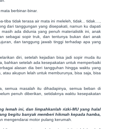
an.
mata berbinar-binar.
tiba tidak terasa air mata ini meleleh, tidak... tidak....,
ong dari tanggungan yang disepakati, namun ku dapati
masih ada didunia yang penuh materialistik ini, anak
an sebagai sopir truk, dan tentunya bukan dari anak
jujuran, dan tanggung jawab tinggi terhadap apa yang
larikan diri, setelah kejadian bisa jadi sopir muda itu
a, bahkan setelah ada kesepakatan untuk memperbaiki
berbagai alasan dia beri tangguhan hingga waktu yang
, atau akupun lelah untuk memburunya, bisa saja, bisa
nya, semua masalah itu dihadapinya, semua beban di
elum penuh diberikan, setidaknya waktu kesepakatan
g lemah ini, dan limpahkanlah rizki-MU yang halal
yang begitu banyak memberi hikmah kepada hamba,
nan mengendarai motor pulang kerumah.