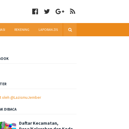
RASI
REKENING
LAPORAN ZIS
BOOK
TER
t oleh @LazismuJember
AK DIBACA
Daftar Kecamatan,
Desa/Kelurahan dan Kode