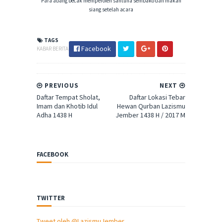
Para abang becak memperoleh santuna sembako dan makan
siang setelah acara
TAGS
Facebook
KABAR BERITA
PREVIOUS
NEXT
Daftar Tempat Sholat,
Daftar Lokasi Tebar
Imam dan Khotib Idul
Hewan Qurban Lazismu
Adha 1438 H
Jember 1438 H / 2017 M
FACEBOOK
TWITTER
Tweet oleh @LazismuJember