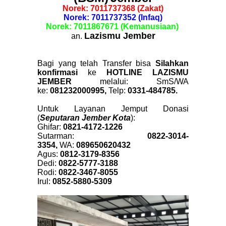
Norek: 7011737368 (Zakat)
Norek: 7011737352 (Infaq)
Norek: 7011867671 (Kemanusiaan)
Lazismu Jember
an.
Bagi yang telah Transfer bisa
Silahkan
konfirmasi
ke
HOTLINE LAZISMU
JEMBER
melalui:
SmS/WA
ke:
081232000995,
Telp:
0331-484785.
Untuk Layanan Jemput Donasi
(
Seputaran Jember Kota
):
Ghifar:
0821-4172-1226
Sutarman:
0822-3014-
3354,
WA:
089650620432
Agus:
0812-3179-8356
Dedi:
0822-5777-3188
Rodi:
0822-3467-8055
Irul:
0852-5880-5309