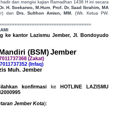
hadir dan mengisi kajian Ramadhan 1438 H ini secara
Dr. H. Soekarwo, M.Hum
,
Prof. Dr. Saad Ibrahim, MA
ur) dan
Drs. Sulthon Amien, MM.
(Wk. Ketua PW.
=====================================
KAMI
g ke kantor Lazismu Jember, Jl. Bondoyudo
Mandiri (BSM)
Jember
7011737368 (Zakat)
7011737352 (Infaq)
zis Muh. Jember
ilahkan konfirmasi
ke
HOTLINE LAZISMU
32000995
taran Jember Kota
):