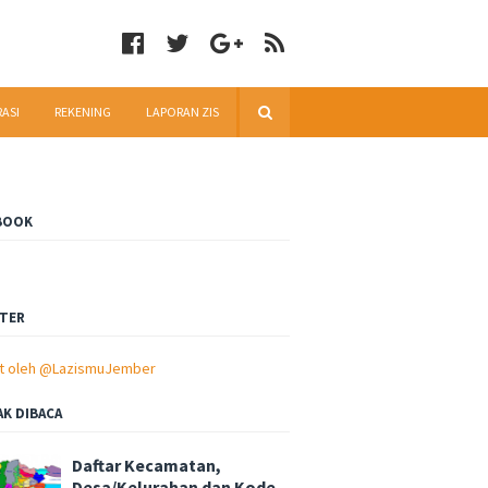
RASI
REKENING
LAPORAN ZIS
BOOK
TER
t oleh @LazismuJember
AK DIBACA
Daftar Kecamatan,
Desa/Kelurahan dan Kode