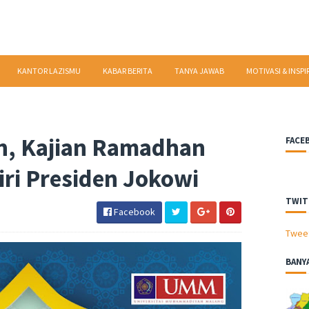
KANTOR LAZISMU
KABAR BERITA
TANYA JAWAB
MOTIVASI & INSPI
h, Kajian Ramadhan
FACE
ri Presiden Jokowi
TWIT
Facebook
Twee
BANY