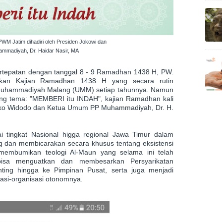
WM Jatim dihadiri oleh Presiden Jokowi dan
mmadiyah, Dr. Haidar Nasir, MA
bertepatan dengan tanggal 8 - 9 Ramadhan 1438 H, PW.
an Kajian Ramadhan 1438 H yang secara rutin
 Muhammadiyah Malang (UMM) setiap tahunnya. Namun
ung tema: "MEMBERI itu INDAH", kajian Ramadhan kali
 HJoko Widodo dan Ketua Umum PP Muhammadiyah, Dr. H.
i tingkat Nasional higga regional Jawa Timur dalam
g dan membicarakan secara khusus tentang eksistensi
 membumikan teologi Al-Maun yang selama ini telah
bisa menguatkan dan membesarkan Persyarikatan
ing hingga ke Pimpinan Pusat, serta juga menjadi
sasi-organisasi otonomnya.