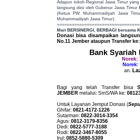
Adapun tokoh Regional Jawa Timur yang 
langsung diisi oleh Gubenur Jawa Timur
(Ketua PW. Muhammadiyah Jawa Tim
Muhammadiyah Jawa Timur).
=================================
Mari BERSINERGI, BERBAGI bersama 
Donasi bisa disampaikan langsun
No.11 Jember ataupun Transfer ke:
Bank Syariah 
Norek: 
Norek: 
La
an.
Bagi yang telah Transfer bisa
S
JEMBER
melalui:
SmS/WA ke:
0812
Untuk Layanan Jemput Donasi (
Sepu
Ghifar:
0821-4172-1226
Sutarman:
0822-3014-3354
Agus:
0812-3179-8356
Dedi:
0822-5777-3188
Rodi:
0822-3467-8055
Irul:
0852-5880-5309