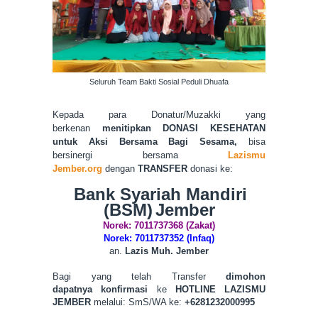
Seluruh Team Bakti Sosial Peduli Dhuafa
Kepada para Donatur/Muzakki yang
berkenan
menitipkan DONASI KESEHATAN
untuk Aksi Bersama Bagi Sesama,
bisa
bersinergi bersama
Lazismu
Jember.org
dengan
TRANSFER
donasi
ke:
Bank Syariah Mandiri
(BSM)
Jember
Norek: 7011737368 (Zakat)
Norek: 7011737352 (Infaq)
an.
Lazis Muh. Jember
Bagi yang telah Transfer
dimohon
dapatnya konfirmasi
ke
HOTLINE LAZISMU
JEMBER
melalui:
SmS/WA ke:
+62
81232000995